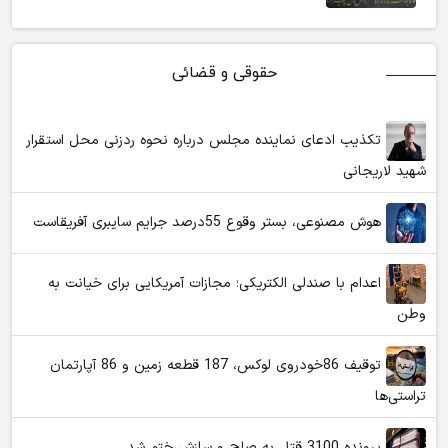
حقوقی و قضائی
تکذیب ادعای نماینده مجلس درباره نحوه ردزنی محل استقرار
شهید لاریجانی
هوش مصنوعی، بستر وقوع 55درصد جرایم سایبری آفریقاست
اعدام با صندلی الکتریکی؛ مجازات آمریکایی برای خیانت به
وطن
توقیف 86خودروی لوکس، 187 قطعه زمین و 86 آپارتمان
تراستی‌ها
پرونده 3100 قتل به صلح و سازش ختم شد