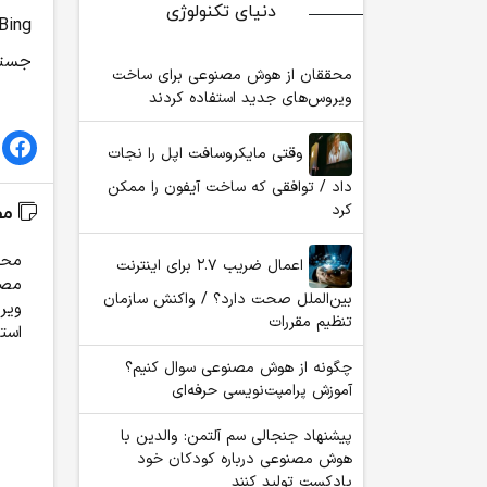
دنیای تکنولوژی
جستج
محققان از هوش مصنوعی برای ساخت
ویروس‌های جدید استفاده کردند
وقتی مایکروسافت اپل را نجات
داد / توافقی که ساخت آیفون را ممکن
کرد
مط
محق
اعمال ضریب ۲.۷ برای اینترنت
مصن
بین‌الملل صحت دارد؟ / واکنش سازمان
ویر
تنظیم مقررات
استف
چگونه از هوش مصنوعی سوال کنیم؟
آموزش پرامپت‌نویسی حرفه‌ای
پیشنهاد جنجالی سم آلتمن: والدین با
هوش مصنوعی درباره کودکان خود
پادکست تولید کنند