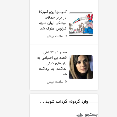
آسیب‌پذیری آمریکا
در برابر حملات
موشکی ایران سوژه
کارلوس لطوف شد
9 ساعت پیش
سحر دولتشاهی:
قصد بی احترامی به
باورهای دینی
نداشتم؛ بد برداشت
شد
9 ساعت پیش
وارد گردونه گرداب شوید …
جستجو برای: