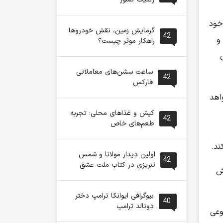
خود
گرمایش زمین، نقش خودروها؛
42
و
راهکار موثر چیست؟
ساعت سشن‌های معاملاتی
42
فارکس
واهد
کیش و غذاهای محلی: تجربه
42
طعم‌های خاص
ند.
اولین دیدار مولانا و شمس
42
تبریزی در کتاب ملت عشق
بیوگرافی ایوانکا ترامپ دختر
40
دونالد ترامپ
وعی