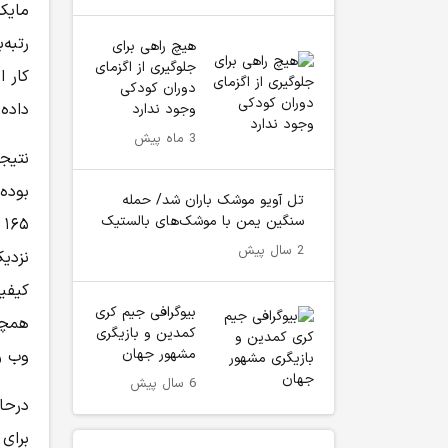
مایک
رتبه‌
هیچ راهی برای
جلوگیری از اگزمای
دوران کودکی
داده
وجود ندارد
3 ماه پیش
نتیج
تل آویو موشک باران شد/ حمله
سنگین یمن با موشک‌های بالستیک
2 سال پیش
نزدی
کیفیت
بیوگرافی جیم کری
همچنی
کمدین و بازیگری
مشهور جهان
وب و
6 سال پیش
برای 