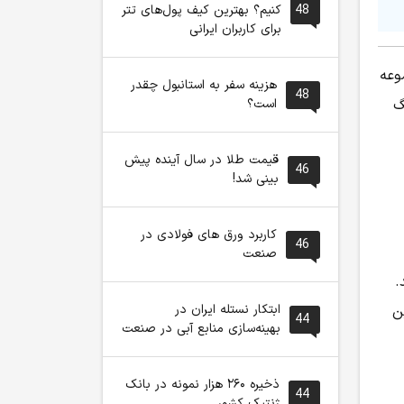
48
کنیم؟ بهترین کیف پول‌های تتر
برای کاربران ایرانی
 کرد؛ مجموعه
هزینه سفر به استانبول چقدر
48
گ
است؟
قیمت طلا در سال آینده پیش
46
بینی شد!
کاربرد ورق های فولادی در
46
صنعت
.
ابتکار نستله ایران در
را برای این
44
بهینه‌سازی منابع آبی در صنعت
ذخیره ۲۶۰ هزار نمونه در بانک
44
ژنتیک کشور