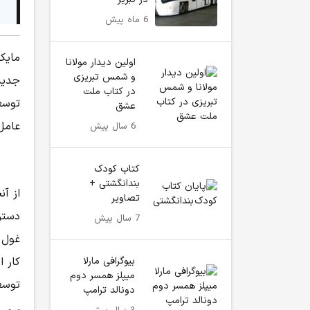
6 ماه پیش
اولین دیدار مولانا
و شمس تبریزی
در کتاب ملت
توسعه
عشق
عامل
6 سال پیش
کتاب کودک
بندانگشتی +
از آ
تصاویر
دسترس
7 سال پیش
بیوگرافی مارلا
کار ا
میپلز همسر دوم
توسع
دونالد ترامپ