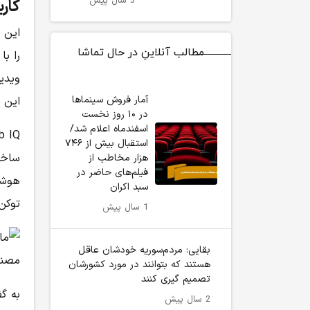
3 سال پیش
کارب
این 
مطالب آنلاینِ در حال تماشا
را با
ویدی
آمار فروش سینماها
این 
در ۱۰ روز نخست
اسفندماه اعلام شد/
استقبال بیش از ۷۴۶
ساختا
هزار مخاطب از
فیلم‌های حاضر در
هوشم
سبد اکران
توکن
1 سال پیش
بقایی: مردم‌سوریه خودشان عاقل
هستند که بتوانند در مورد کشورشان
تصمیم گیری کنند
به گ
2 سال پیش