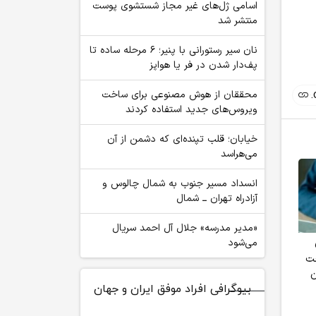
اسامی ژل‌های غیر مجاز شستشوی پوست
منتشر شد
نان سیر رستورانی با پنیر؛ ۶ مرحله ساده تا
پف‌دار شدن در فر یا هواپز
محققان از هوش مصنوعی برای ساخت
ویروس‌های جدید استفاده کردند
خیابان؛ قلب تپنده‌ای که دشمن از آن
می‌هراسد
چگونه از هوش مصنوعی
پیشنهاد جنجالی سم
بودجه‌سوزی 
انسداد مسیر جنوب به شمال چالوس و
سوال کنیم؟ آموزش
آلتمن: والدین با هوش
مدیران از ه
آزادراه تهران ــ شمال
پرامپت‌نویسی حرفه‌ای
مصنوعی درباره کودکان
هنگفت هو
خود پادکست تولید کنند
نگران شده‌ان
«مدیر مدرسه» جلال آل احمد سریال
ی
می‌شود
حت
ن
بیوگرافی افراد موفق ایران و جهان