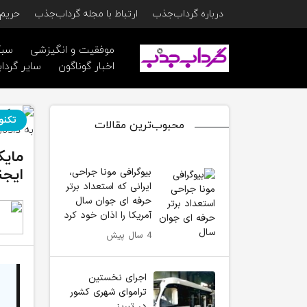
درباره گرداب‌جذب
ارتباط با مجله گرداب‌جذب
حریم 
موفقیت و انگیزشی
سبک
اخبار گوناگون
سایر گرداب
تکنو
محبوب‌ترین مقالات
ایجن
بیوگرافی مونا جراحی،
ایرانی که استعداد برتر
حرفه ای جوان سال
آمریکا را اذان خود کرد
4 سال پیش
اجرای نخستین
تراموای شهری کشور
در تبریز