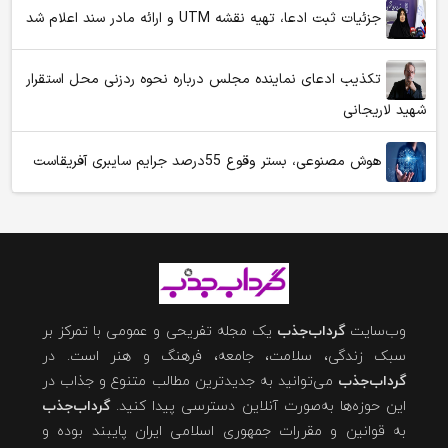
جزئیات ثبت ادعا، تهیه نقشه UTM و ارائه مادر سند اعلام شد
تکذیب ادعای نماینده مجلس درباره نحوه ردزنی محل استقرار
شهید لاریجانی
هوش مصنوعی، بستر وقوع 55درصد جرایم سایبری آفریقاست
وب‌سایت
گرداب‌جذب
یک مجله تفریحی و عمومی با تمرکز بر
سبک زندگی، سلامت، جامعه، فرهنگ و هنر است. در
گرداب‌جذب
می‌توانید به جدیدترین مطالب متنوع و جذاب در
این حوزه‌ها به‌صورت آنلاین دسترسی پیدا کنید.
گرداب‌جذب
به قوانین و مقررات جمهوری اسلامی ایران پایبند بوده و