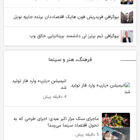
بیوگرافی فریدریش فون هایک اقتصاددان برنده جایزه نوبل
بیوگرافی تیم برنرز لی دانشمند بریتانیایی خالق وب
فرهنگ، هنر و سینما
انیمیشن «یارپ» وارد فاز تولید
شد
4 دقیقه پیش
ماجرای سنگ مزار اکبر عبدی؛ اجرای طرحی که به
تحول اقتصاد سینما می‌رسد!
5 دقیقه پیش