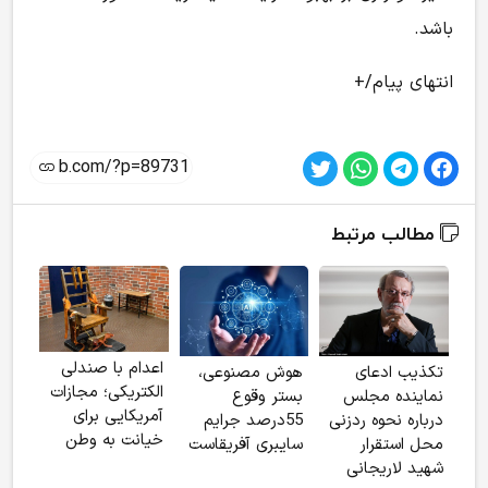
باشد.
انتهای پیام/+
مطالب مرتبط
اعدام با صندلی
تکذیب ادعای
هوش مصنوعی،
توق
الکتریکی؛ مجازات
نماینده مجلس
بستر وقوع
6
آمریکایی برای
درباره نحوه ردزنی
55درصد جرایم
خیانت به وطن
محل استقرار
سایبری آفریقاست
شهید لاریجانی
آپار