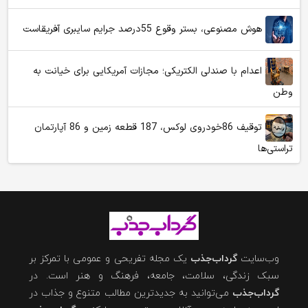
هوش مصنوعی، بستر وقوع 55درصد جرایم سایبری آفریقاست
اعدام با صندلی الکتریکی؛ مجازات آمریکایی برای خیانت به
وطن
توقیف 86خودروی لوکس، 187 قطعه زمین و 86 آپارتمان
تراستی‌ها
وب‌سایت
گرداب‌جذب
یک مجله تفریحی و عمومی با تمرکز بر
سبک زندگی، سلامت، جامعه، فرهنگ و هنر است. در
گرداب‌جذب
می‌توانید به جدیدترین مطالب متنوع و جذاب در