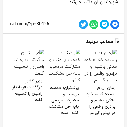
شهروندان آن تاکید می‌کند.
مطالب مرتبط
تصاو
وزیر کشور
پهپ
درگذشت فرماندار
زمان آن فرا
پزشکیان: خدمت
منهد
رامیان را تسلیت
رسیده که به خود
بی‌منت و
توس
گفت
متکی باشیم و
مشارکت مردمی،
برادری واقعی را
پایه حل مشکلات
در پیش گیریم
کشور است