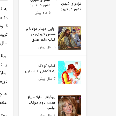
کشور در تبریز
به گ
6 ماه پیش
۱۹ 
قانو
اولین دیدار مولانا و
شمس تبریزی در
تربی
کتاب ملت عشق
سال ۱۴۰۵ منتشر شده ا
6 سال پیش
ایرنا
و دو
کتاب کودک
بندانگشتی + تصاویر
ایثا
7 سال پیش
دوره
همچن
بیوگرافی مارلا میپلز
اعلام
همسر دوم دونالد
ترامپ
مرکز
3 سال پیش