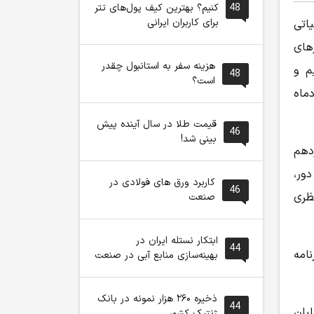
48
کنیم؟ بهترین کیف پول‌های تتر
برای کاربران ایرانی
اتی
های
هزینه سفر به استانبول چقدر
م و
48
است؟
ماه
قیمت طلا در سال آینده پیش
46
بینی شد!
زدهم
ور،
کاربرد ورق های فولادی در
46
ظری
صنعت
ابتکار نستله ایران در
44
امه
بهینه‌سازی منابع آبی در صنعت
ذخیره ۲۶۰ هزار نمونه در بانک
44
بان
ژنتیک کشور