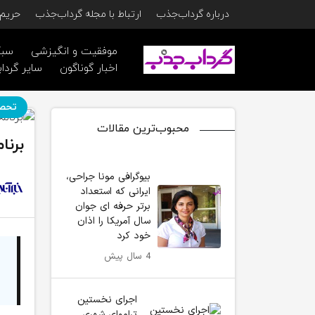
درباره گرداب‌جذب
ارتباط با مجله گرداب‌جذب
حریم 
موفقیت و انگیزشی
سبک
اخبار گوناگون
سایر گرداب
تحص
محبوب‌ترین مقالات
برنام
بیوگرافی مونا جراحی،
ایرانی که استعداد
برتر حرفه ای جوان
سال آمریکا را اذان
خود کرد
4 سال پیش
اجرای نخستین
تراموای شهری