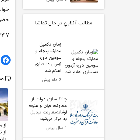
خواس
حضور 
مطالب آنلاینِ در حال تماشا
۲۱۷
زمان تکمیل
مدارک پنجاه و
سومین دوره
آزمون دستیاری
اعلام شد
مط
2 ماه پیش
چابک‌سازی دولت از
معاونت قرآن و عترت
ارشاد؛معاونت تبدیل
به مرکز می‌شود
1 سال پیش
از 
دانش