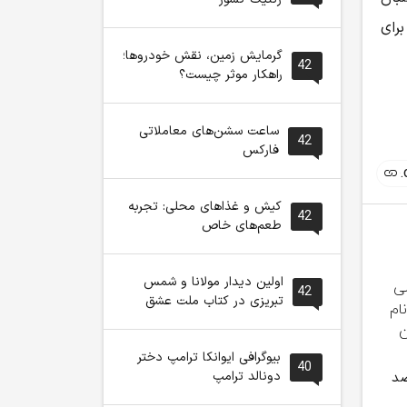
رای
گرمایش زمین، نقش خودروها؛
42
راهکار موثر چیست؟
ساعت سشن‌های معاملاتی
42
فارکس
کیش و غذاهای محلی: تجربه
42
طعم‌های خاص
اولین دیدار مولانا و شمس
42
تبریزی در کتاب ملت عشق
بیوگرافی ایوانکا ترامپ دختر
اعضای هیئت علمی،
موضع وزارت بهداشت
والدین با 
40
دونالد ترامپ
۹۰ درصد
دانشجویان نخبه و
درباره ظرفیت پزشکی
مدارس چه ک
کارکنان دانشگاه در یک
کنکور ۱۴۰۵
هزینه اضافه