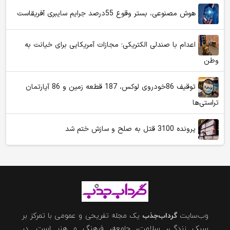
هوش مصنوعی، بستر وقوع 55درصد جرایم سایبری آفریقاست
اعدام با صندلی الکتریکی؛ مجازات آمریکایی برای خیانت به
وطن
توقیف 86خودروی لوکس، 187 قطعه زمین و 86 آپارتمان
تراستی‌ها
پرونده 3100 قتل به صلح و سازش ختم شد
وب‌سایت
گرداب‌جذب
یک مجله تفریحی و عمومی با تمرکز بر
سبک زندگی، سلامت، جامعه، فرهنگ و هنر است. در