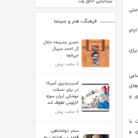
بریتانیایی خالق وب
متی
فرهنگ، هنر و سینما
ایام
«مدیر مدرسه» جلال
آل احمد سریال
رای
می‌شود
2 ساعت پیش
ماعی
آسیب‌پذیری آمریکا
های
در برابر حملات
ر و
موشکی ایران سوژه
کارلوس لطوف شد
6 ساعت پیش
 با
سحر دولتشاهی:
ی و
قصد بی احترامی به