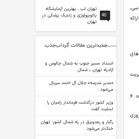
سی،
تهران لب ، بهترین آزمایشگاه
40
پاتوبیولوژی و ژنتیک پزشکی در
رائه
تهران
جدیدترین مقالات گرداب‌جذب
های
انسداد مسیر جنوب به شمال چالوس و
آزادراه تهران ــ شمال
ریت
«مدیر مدرسه» جلال آل احمد سریال
می‌شود
ی و
وزیر کشور درگذشت فرماندار رامیان را
تسلیت گفت
وزی
رگبار و رعدوبرق در راه شمال کشور؛ تهران
خنک‌تر می‌شود