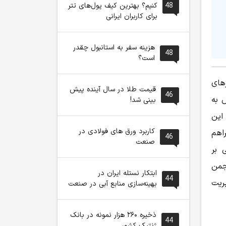
48
کنیم؟ بهترین کیف پول‌های تتر
برای کاربران ایرانی
هزینه سفر به استانبول چقدر
48
است؟
های
قیمت طلا در سال آینده پیش
46
 به
بینی شد!
این
کاربرد ورق های فولادی در
اهم
46
صنعت
 بر
جمن
ابتکار نستله ایران در
44
ریت
بهینه‌سازی منابع آبی در صنعت
ذخیره ۲۶۰ هزار نمونه در بانک
44
ژنتیک کشور