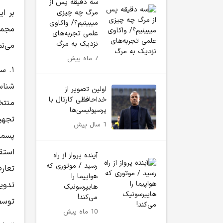
سه دقیقه پس از
بر ا
مرگ چه چیزی
میبینیم؟/ واکاوی
مجموع
علمی تجربه‌های
نزدیک به مرگ
می‌نم
7 ماه پیش
۱. ساماندهی اسکان‌های موقت و اقتصادی
شناس
اولین تصویر از
خداحافظی کارتال با
منتخ
پرسپولیسی‌ها
تجهی
1 سال پیش
پسما
استق
آینده پرواز از راه
رسید / موتوری که
تعار
هواپیما را
تدوی
هایپرسونیک
می‌کند!
توسط
10 ماه پیش