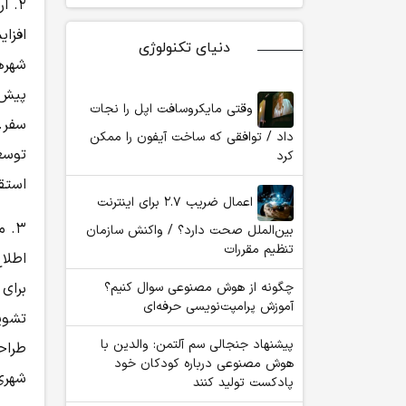
۲. ارتقای زیرساخت‌های بهداشتی و خدمات عمومی
افزا
دنیای تکنولوژی
شهرها
پیش‌
وقتی مایکروسافت اپل را نجات
سفر.
داد / توافقی که ساخت آیفون را ممکن
توسع
کرد
استق
اعمال ضریب ۲.۷ برای اینترنت
۳. مدیریت هوشمند توزیع سفر
بین‌الملل صحت دارد؟ / واکنش سازمان
تنظیم مقررات
اطلا
چگونه از هوش مصنوعی سوال کنیم؟
برای
آموزش پرامپت‌نویسی حرفه‌ای
تشوی
پیشنهاد جنجالی سم آلتمن: والدین با
طراح
هوش مصنوعی درباره کودکان خود
شهری
پادکست تولید کنند