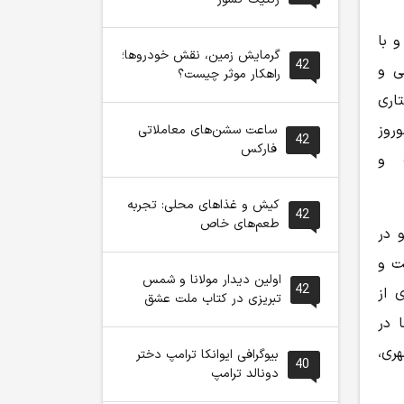
 با
گرمایش زمین، نقش خودروها؛
42
ی و
راهکار موثر چیست؟
اری
روز
ساعت سشن‌های معاملاتی
42
فارکس
ت و
کیش و غذاهای محلی: تجربه
42
طعم‌های خاص
 در
ت و
اولین دیدار مولانا و شمس
42
ی از
تبریزی در کتاب ملت عشق
 در
ری،
بیوگرافی ایوانکا ترامپ دختر
40
دونالد ترامپ