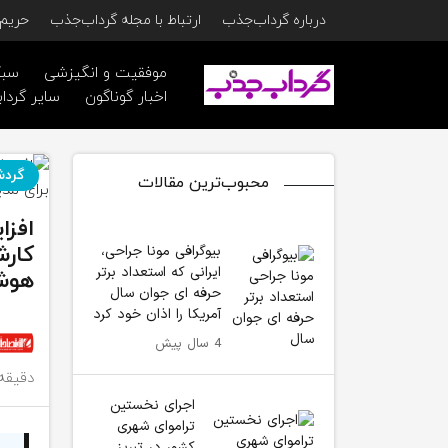
درباره گرداب‌جذب
ارتباط با مجله گرداب‌جذب
حریم 
موفقیت و انگیزشی
سبک
اخبار گوناگون
سایر گرداب
گردش
محبوب‌ترین مقالات
افزا
کارش
بیوگرافی مونا جراحی،
ایرانی که استعداد برتر
هوش
حرفه ای جوان سال
آمریکا را اذان خود کرد
4 سال پیش
دقیقه
اجرای نخستین
تراموای شهری
کشور در تبریز