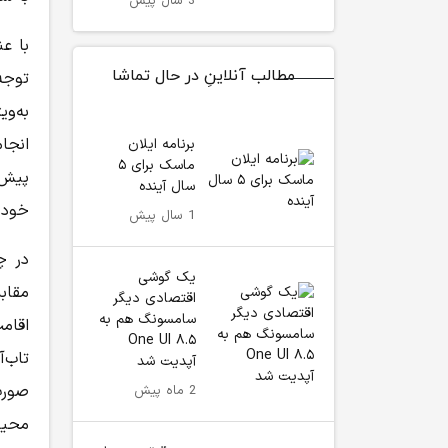
3 سال پیش
با ع
مطالب آنلاینِ در حال تماشا
توجه
به‌و
انجا
برنامه ایلان
ماسک برای ۵
پیش‌
سال آینده
خودس
1 سال پیش
در چ
یک گوشی
مقاب
اقتصادی دیگر
سامسونگ هم به
اقامت
One UI ۸.۵
تاب‌
آپدیت شد
صورت
2 ماه پیش
محیط