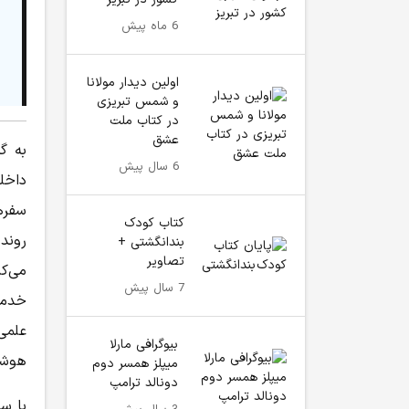
6 ماه پیش
اولین دیدار مولانا
و شمس تبریزی
در کتاب ملت
عشق
به گ
6 سال پیش
داخل
سفره
کتاب کودک
روند
بندانگشتی +
تصاویر
می‌ک
7 سال پیش
خدما
علمی
بیوگرافی مارلا
هوشم
میپلز همسر دوم
دونالد ترامپ
با سل