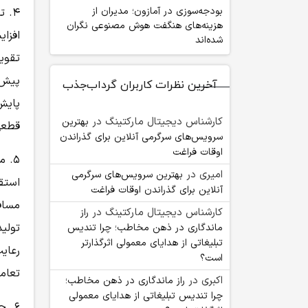
بودجه‌سوزی در آمازون؛ مدیران از
۴. تقویت زیرساخت‌های پشتیبان شهری
هزینه‌های هنگفت هوش مصنوعی نگران
افزا
شده‌اند
تقوی
پیش‌
آخرین نظرات کاربران گرداب‌جذب
پایش
کارشناس دیجیتال مارکتینگ
در
بهترین
قطعی
سرویس‌های سرگرمی آنلاین برای گذراندن
اوقات فراغت
۵. ملاحظات اجتماعی و فرهنگی
امیری
در
بهترین سرویس‌های سرگرمی
استق
آنلاین برای گذراندن اوقات فراغت
مساف
کارشناس دیجیتال مارکتینگ
در
راز
تولی
ماندگاری در ذهن مخاطب؛ چرا تندیس
تبلیغاتی از هدایای معمولی اثرگذارتر
رعای
است؟
تعام
اکبری
در
راز ماندگاری در ذهن مخاطب؛
چرا تندیس تبلیغاتی از هدایای معمولی
۶. حمایت از بخش خصوصی اقتصادی