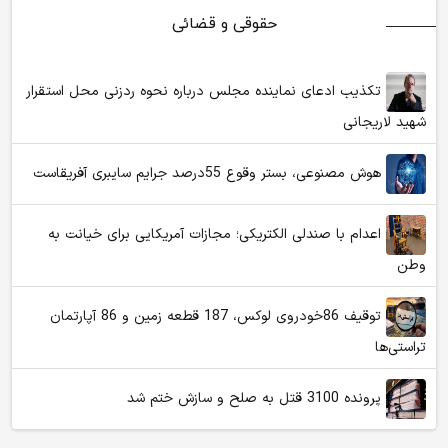
حقوقی و قضائی
تکذیب ادعای نماینده مجلس درباره نحوه ردزنی محل استقرار
شهید لاریجانی
هوش مصنوعی، بستر وقوع 55درصد جرایم سایبری آفریقاست
اعدام با صندلی الکتریکی؛ مجازات آمریکایی برای خیانت به
وطن
توقیف 86خودروی لوکس، 187 قطعه زمین و 86 آپارتمان
تراستی‌ها
پرونده 3100 قتل به صلح و سازش ختم شد