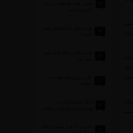
48
بهترین کیف پول‌های تتر برای
کاربران ایرانی
عیین
هزینه سفر به استانبول چقدر
48
بال
است؟
قیمت طلا در سال آینده پیش
46
گاه
بینی شد!
 لیگ
مسیر
کاربرد ورق های فولادی در
46
صنعت
نوان
ابتکار نستله ایران در
44
بهینه‌سازی منابع آبی در صنعت
ن تصمیم
ذخیره ۲۶۰ هزار نمونه در بانک
44
ژنتیک کشور