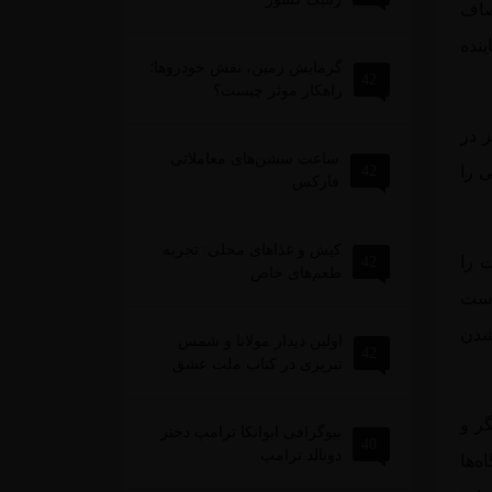
 ۵ تیرماه به مصاف
 نماینده
گرمایش زمین، نقش خودروها؛
42
راهکار موثر چیست؟
 در
ساعت سشن‌های معاملاتی
42
ی را
فارکس
کیش و غذاهای محلی: تجربه
ت را
42
طعم‌های خاص
است
شدن
اولین دیدار مولانا و شمس
42
تبریزی در کتاب ملت عشق
ر و
بیوگرافی ایوانکا ترامپ دختر
40
دونالد ترامپ
ه‌ها