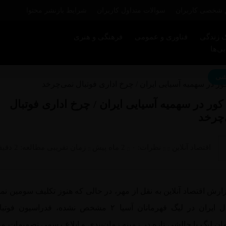
 شخصی کاربران
سوالات متداول کاربران
شرایط بازنشر محتوا
 زندگی
فناوری و عمومی
فرهنگی و هنری
ی‌ها
شی
کور در سهمیه آسیایی ایران / چرخ اداری فوتبال
چرخد
اقتصاد آنلاین
نظرات:
۰
2 ماه پیش
زمان تقریبی مطالعه: 2 دقیقه
ارش اقتصاد آنلاین به نقل از مهر، در حالی که هنوز تکلیف سومین نما
فوتبال ایران در لیگ قهرمانان آسیا ۲ مشخص نشده، فدراسیون ف
ن لیگ با چالشی تازه در زمینه زمان‌بندی و ابلاغ رسمی تصمیمات م