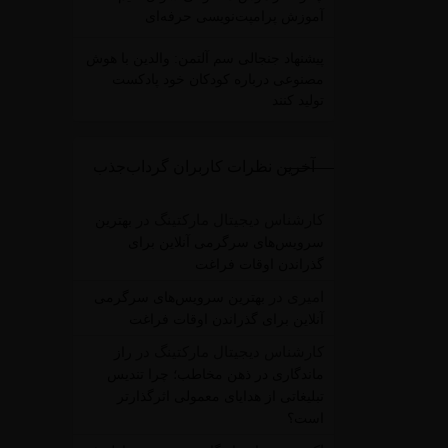
آموزش پرامپت‌نویسی حرفه‌ای
پیشنهاد جنجالی سم آلتمن: والدین با هوش
مصنوعی درباره کودکان خود پادکست
تولید کنند
آخرین نظرات کاربران گرداب‌جذب
کارشناس دیجیتال مارکتینگ
در
بهترین
سرویس‌های سرگرمی آنلاین برای
گذراندن اوقات فراغت
امیری
در
بهترین سرویس‌های سرگرمی
آنلاین برای گذراندن اوقات فراغت
کارشناس دیجیتال مارکتینگ
در
راز
ماندگاری در ذهن مخاطب؛ چرا تندیس
تبلیغاتی از هدایای معمولی اثرگذارتر
است؟