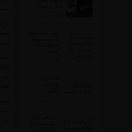
کشور در تبریز
شده‌ا
6 ماه پیش
بر اس
سهمی
اولین دیدار مولانا
و شمس تبریزی
تشکیل
در کتاب ملت
عشق
مطاب
6 سال پیش
گل‌گه
کتاب کودک
بندانگشتی +
تعیین
تصاویر
7 سال پیش
بیوگرافی مارلا
فدراس
میپلز همسر دوم
دونالد ترامپ