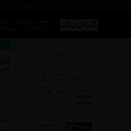
درباره گرداب‌جذب
ارتباط با مجله گرداب‌جذب
حریم
موفقیت و انگیزشی
سبک
اخبار گوناگون
سایر گرداب
ورز
محبوب‌ترین مقالات
گره 
نمی‌
بیوگرافی مونا
جراحی، ایرانی که
استعداد برتر حرفه ای
جوان سال آمریکا را
اذان خود کرد
4 سال پیش
به گز
اجرای نخستین
سازما
تراموای شهری