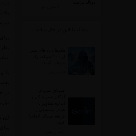
3 سال پیش
سوم 
مطالب آنلاینِ در حال تماشا
برای
نظر گ
هکرها داده های بیش
از ۲۰۰ شرکت را
صادر نکن
سرقت کردند
9 ماه پیش
با ای
به‌ص
جمینای به‌زودی
در ح
امکان تغییر شکل و
نیازم
اندازه تصاویر با
هوش مصنوعی را
فراهم می‌کند [تماشا
این 
کنید]
برای 
2 سال پیش