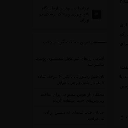
خواستار آغاز تمرینات شده بود اما درباره تعیین سهمیه لیگ قهرمانان آسیا ۲
تهران لب ، بهترین آزمایشگاه
40
پاتوبیولوژی و ژنتیک پزشکی در
تهران
اری
 که
جدیدترین مقالات گرداب‌جذب
رای
اسامی ژل‌های غیر مجاز شستشوی پوست
منتشر شد
یته
د یا
نان سیر رستورانی با پنیر؛ ۶ مرحله ساده
تا پف‌دار شدن در فر یا هواپز
مین
محققان از هوش مصنوعی برای ساخت
ویروس‌های جدید استفاده کردند
خیابان؛ قلب تپنده‌ای که دشمن از آن
می‌هراسد