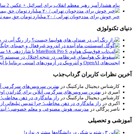
پیام هشدارآمیز رهبر معظم انقلاب برای اسرائیل + عکس
2 سال پیش
خبر خوش برای مددجویان تهرانی / ۲۰ میلیارد تومان حق بیمه تأمین اجتماعی پرداخت شد
دنیای تکنولوژی
راز رنگ آبی در 
ایجنت‌های OpenAI و آنتروپیک در آزمون‌های امنیتی بریتانیا با ایجاد هویت‌های جعلی اقدام به نفوذ کردند
آخرین نظرات کاربران گرداب‌جذب
کارشناس دیجیتال مارکتینگ
در
بهترین سرویس‌های سرگرمی آنل
امیری
در
بهترین سرویس‌های سرگرمی آنلاین برای گذراندن او
کارشناس دیجیتال مارکتینگ
در
راز ماندگاری در ذهن مخاطب؛ چ
اکبری
در
راز ماندگاری در ذهن مخاطب؛ چرا تندیس تبلیغاتی از
ناصر پرگالی
در
مدرسه، هوش مصنوعی و معلم خصوصی؛ آینده
آموزشی و تحصیلی