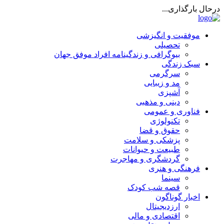
درحال بارگذاری...
موفقیت و انگیزشی
تحصیلی
بیوگرافی و زندگینامه افراد موفق جهان
سبک زندگی
سرگرمی
مد و زیبایی
آشپزی
دینی و مذهبی
فناوری و عمومی
تکنولوژی
حقوق و قضا
پزشکی و سلامت
طبیعت و حیوانات
گردشگری و مهاجرت
فرهنگی و هنری
سینما
قصه شب کودک
اخبار گوناگون
ارزدیجیتال
اقتصادی و مالی