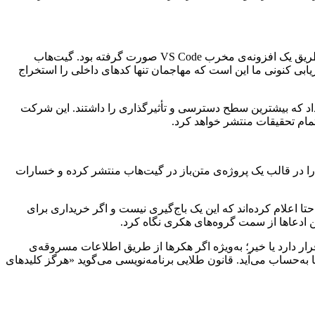
طبق توضیحات رسمی گیت‌هاب، تیم امنیتی شرکت روز گذشته متوجه نفوذ به دستگاه یکی از کارمندان شد. این نفوذ به‌صورت مستقیم از طریق یک افزونه‌ی مخرب VS Code صورت گرفته بود. گیت‌هاب
رزیابی کنونی ما این است که مهاجمان تنها کدهای داخلی را استخراج
 داد که بیشترین سطح دسترسی و تأثیرگذاری را داشتند. این شرکت
مام تحقیقات منتشر خواهد کرد.
ت پرده‌ی حمله‌ی سایبری به گیت‌هاب، نام گروه هکری TeamPCP به چشم می‌خورد؛ همان گروهی که پیش‌تر بدافزار مخرب Shai-Hulud را در قالب یک پروژه‌ی متن‌باز در گیت‌هاب منتشر کرده و خسارات
روش به حراج گذاشته است. آن‌ها صراحتا اعلام کرده‌اند که این یک باج‌گیری نیست و اگر خریداری برای
ین ادعاها از سمت گروه‌های هکری نگاه کرد.
ر دارد یا خیر؛ به‌ویژه اگر هکرها از طریق اطلاعات مسروقه‌ی
 به‌حساب می‌آید. قانون طلایی برنامه‌نویسی می‌گوید «هرگز کلیدهای