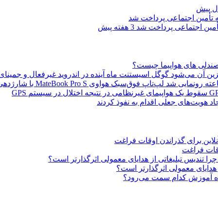
3 هفته پیش
صندلی های هواپیما چیست؟
گوگل اسیستنت ماه آینده در اندروید غیرفعال و جمینای
لپ‌تاپ فوق‌سبک هواوی MateBook Pro S با شارژدهی ۱۸ ساعته رونمایی شد
سقوط یک هواپیمای غیرنظامی در نتیجه اختلال در سیستم‌ GPS
این برای گذراندن اوقات فراغت
قات فراغت
را تندیس تبلیغاتی از هدایای معمولی اثرگذارتر است؟
 هدایای معمولی اثرگذارتر است؟
 آموزش کدام سمت می‌رود؟