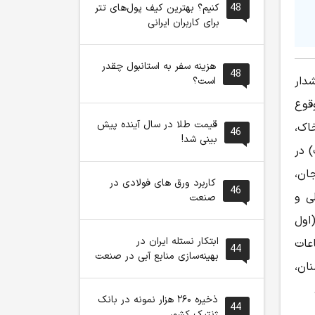
48
کنیم؟ بهترین کیف پول‌های تتر
برای کاربران ایرانی
هزینه سفر به استانبول چقدر
48
دار
است؟
قوع
قیمت طلا در سال آینده پیش
اک،
46
بینی شد!
به (۳۱ اردیبهشت) در
ان،
کاربرد ورق های فولادی در
46
ی و
صنعت
(اول
ابتکار نستله ایران در
اعات
44
بهینه‌سازی منابع آبی در صنعت
نان،
ذخیره ۲۶۰ هزار نمونه در بانک
44
ژنتیک کشور