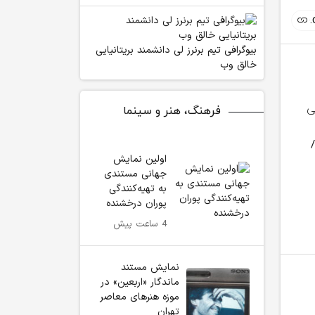
بیوگرافی تیم برنرز لی دانشمند بریتانیایی
خالق وب
فرهنگ، هنر و سینما
اولین نمایش
دریافت هزینه اعلام
مکالمه رایگان ایرانسل
حمایت گسترد
جهانی مستندی
خاموشی‌ها به کجا
به مناسبت روز زنجان
تکیدو / کم
به تهیه‌کنندگی
رسید؟ / فتا ورود کرد
بازگشایی صف
پوران درخشنده
افتاد
4 ساعت پیش
نمایش مستند
ماندگار «اربعین» در
موزه هنرهای معاصر
تهران