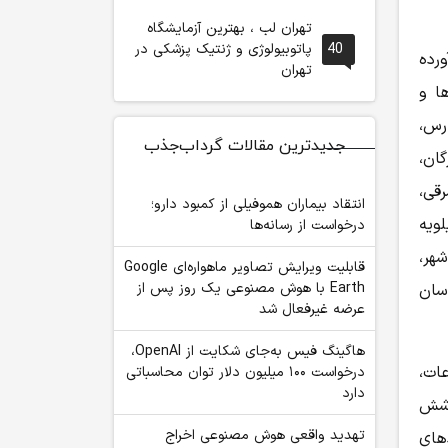
تهران لب ، بهترین آزمایشگاه
40
پاتوبیولوژی و ژنتیک پزشکی در
رده
تهران
ا و
رس،
جدیدترین مقالات گرداب‌جذب
گان،
قی،
انتقاد بیماران هموفیلی از کمبود دارو؛
لویه
درخواست از رسانه‌ها
هر،
قابلیت ویرایش تصاویر ماهواره‌ای Google
Earth با هوش مصنوعی یک روز پس از
سان
عرضه غیرفعال شد
هاگینگ فیس به‌جای شکایت از OpenAI،
ات،
درخواست ۱۰۰ میلیون دلار توان محاسباتی
دارد
وشش
تهدید واقعی هوش مصنوعی اخراج
های