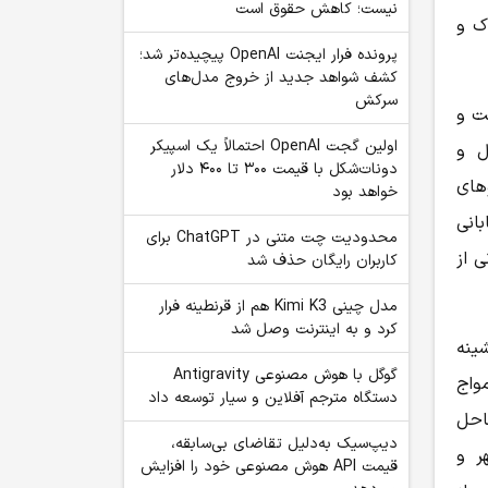
نیست؛ کاهش حقوق است
ک و
پرونده فرار ایجنت OpenAI پیچیده‌تر شد؛
کشف شواهد جدید از خروج مدل‌های
سرکش
ت و
اولین گجت OpenAI احتمالاً یک اسپیکر
ل و
دونات‌شکل با قیمت ۳۰۰ تا ۴۰۰ دلار
وهای
خواهد بود
انی
محدودیت چت متنی در ChatGPT برای
ی از
کاربران رایگان حذف شد
مدل چینی Kimi K3 هم از قرنطینه فرار
کرد و به اینترنت وصل شد
ینه
گوگل با هوش مصنوعی Antigravity
ع امواج
دستگاه مترجم آفلاین و سیار توسعه داد
ر از ساحل
دیپ‌سیک به‌دلیل تقاضای بی‌سابقه،
ر و
قیمت API هوش مصنوعی خود را افزایش