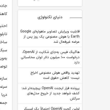
جاده
کاهش
دنیای تکنولوژی
احتی
قابلیت ویرایش تصاویر ماهواره‌ای Google
تابل
Earth با هوش مصنوعی یک روز پس از
عرضه غیرفعال شد
ساختم
سبک 
هاگینگ فیس به‌جای شکایت از OpenAI،
درخواست ۱۰۰ میلیون دلار توان محاسباتی
به‌وی
دارد
توصی
تهدید واقعی هوش مصنوعی اخراج
نیست؛ کاهش حقوق است
سازم
پرونده فرار ایجنت OpenAI پیچیده‌تر شد؛
کشف شواهد جدید از خروج مدل‌های
سرکش
جمعه
اولین گجت OpenAI احتمالاً یک اسپیکر