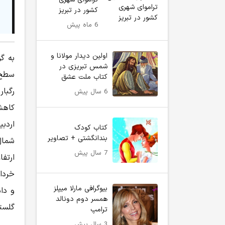
کشور در تبریز
6 ماه پیش
اولین دیدار مولانا و
به گ
شمس تبریزی در
سطح 
کتاب ملت عشق
رگبا
6 سال پیش
اردب
کتاب کودک
بندانگشتی + تصاویر
شمال
7 سال پیش
ارتفا
خرداد
بیوگرافی مارلا میپلز
و دام
همسر دوم دونالد
گلست
ترامپ
3 سال پیش