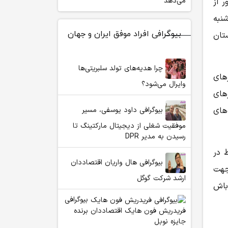
می‌دهد
 از
نبه
بیوگرافی افراد موفق ایران و جهان
تان
چرا هدیه‌های تولد سلبریتی‌ها
های
وایرال می‌شود؟
های
بیوگرافی داود یوسفی، مسیر
های
موفقیت شغلی از دیجیتال مارکتینگ تا
رسیدن به مدیر DPR
 در
بیوگرافی هال واریان اقتصاددان
جهت
ارشد شرکت گوگل
باش
بیوگرافی
فریدریش فون هایک اقتصاددان برنده
جایزه نوبل