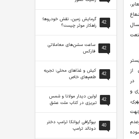
بر،
عاع
گرمایش زمین، نقش خودروها؛
42
سال
راهکار موثر چیست؟
نعت
ساعت سشن‌های معاملاتی
42
فارکس
ستر
 از
کیش و غذاهای محلی: تجربه
42
طعم‌های خاص
 در
ری و
اولین دیدار مولانا و شمس
42
ری،
تبریزی در کتاب ملت عشق
جهت
عدم
بیوگرافی ایوانکا ترامپ دختر
40
دونالد ترامپ
وده