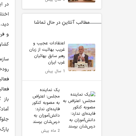
در ا
اختل
مطالب آنلاینِ در حال تماشا
دید،
و فر
اعتقادات عجیب و
کشاو
غریب بهائیت از زبان
رهبر سابق بهائیان
سازم
غرب ایران
رودخ
1 سال پیش
فعال
فعالی
یک نماینده
مجلس: اعتراض
باز 
به مصوبه کنکور
آماد
فایده‌ای ندارد؛
دانش‌آموزان به
جلوگ
درس‌شان برسند
پارک
2 ماه پیش