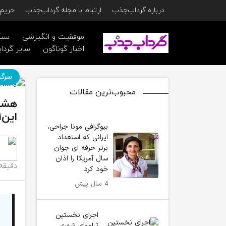
درباره گرداب‌جذب
ارتباط با مجله گرداب‌جذب
حریم 
موفقیت و انگیزشی
سبک
اخبار گوناگون
سایر گرداب
سرگر
محبوب‌ترین مقالات
هشدا
این۲۱ استان
بیوگرافی مونا جراحی،
ایرانی که استعداد
برتر حرفه ای جوان
سال آمریکا را اذان
دقیقه
خود کرد
4 سال پیش
اجرای نخستین
تراموای شهری