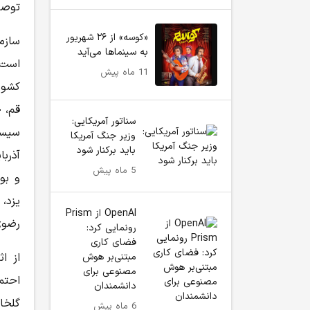
توصی
«کوسه» از ۲۶ شهریور
سازم
به سینماها می‌آید
است:
11 ماه پیش
کشور
قم، ج
سناتور آمریکایی:
سیست
وزیر جنگ آمریکا
باید برکنار شود
آذربا
5 ماه پیش
و بو
یزد،
OpenAI از Prism
رضوی
رونمایی کرد:
فضای کاری
مبتنی‌بر هوش
از ا
مصنوعی برای
احتم
دانشمندان
گلخا
6 ماه پیش