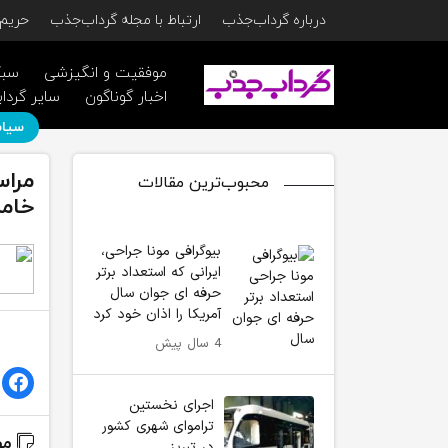
درباره گرداب‌جذب
ارتباط با مجله گرداب‌جذب
حریم 
موفقیت و انگیزشی
سبک
اخبار گوناگون
سایر گرداب
سیاس
مراس
محبوب‌ترین مقالات
خامن
بیوگرافی مونا جراحی،
ایرانی که استعداد برتر
حرفه ای جوان سال
آمریکا را اذان خود کرد
4 سال پیش
اجرای نخستین
تراموای شهری کشور
مط
در تبریز