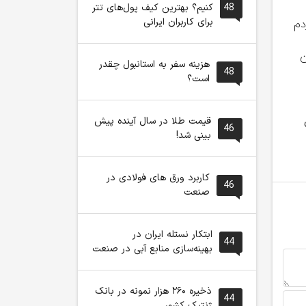
48
کنیم؟ بهترین کیف پول‌های تتر
برای کاربران ایرانی
هزینه سفر به استانبول چقدر
48
است؟
پزشکیان:آذربایجان و
پزشکیان: فلسطین
بذرپاش: حم
تبریز سنگر
مسئله نخست جهان
۲.۶ میلیار
قیمت طلا در سال آینده پیش
شکست‌ناپذیر دفاع از
اسلام به شمار می‌رود
از بازار جه
46
بینی شد!
قانون در مشروطه بود
کاربرد ورق های فولادی در
46
صنعت
ابتکار نستله ایران در
44
بهینه‌سازی منابع آبی در صنعت
ذخیره ۲۶۰ هزار نمونه در بانک
44
ژنتیک کشور