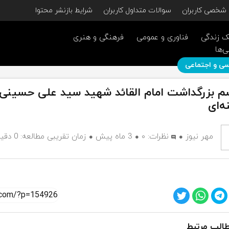
شخصی کاربران
سوالات متداول کاربران
شرایط بازنشر محتوا
 زندگی
فناوری و عمومی
فرهنگی و هنری
ی‌ها
ی و اجتماعی
م بزرگداشت امام القائد شهید سید علی حسینی
ه‌ای
مهر نیوز
نظرات:
۰
3 ماه پیش
زمان تقریبی مطالعه: 0 دقیقه
الب مرتبط