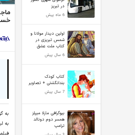
در تبریز
ماجر
6 ماه پیش
خستگ
اولین دیدار مولانا و
شمس تبریزی در
کتاب ملت عشق
6 سال پیش
کتاب کودک
بندانگشتی + تصاویر
7 سال پیش
به گز
بیوگرافی مارلا میپلز
همسر دوم دونالد
به لی
ترامپ
فیلم
3 سال پیش