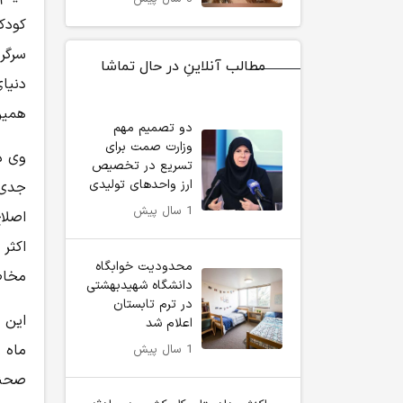
کودک
سرگر
مطالب آنلاینِ در حال تماشا
دنیا
همین
دو تصمیم مهم
وزارت صمت برای
وی د
تسریع در تخصیص
ارز واحد‌های تولیدی
جدی 
1 سال پیش
اصلا
اکثر
محدودیت خوابگاه
مخاط
دانشگاه شهیدبهشتی
در ترم تابستان
این ک
اعلام شد
ماه 
1 سال پیش
صحنه