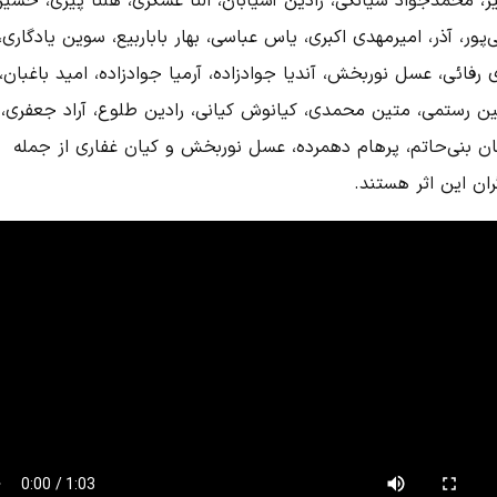
یر، محمدجواد سیانکی، رادین آسیابان، النا عسگری، هلنا پیری، حسی
‌پور، آذر، امیرمهدی اکبری، یاس عباسی، بهار باباربیع، سوین یادگاری،
رفائی، عسل نوربخش، آندیا جوادزاده، آرمیا جوادزاده، امید باغبان،
ین رستمی، متین محمدی، کیانوش کیانی، رادین طلوع، آراد جعفری،
ن بنی‌حاتم، پرهام دهمرده، عسل نوربخش و کیان غفاری از جمله
ران این اثر هستند.