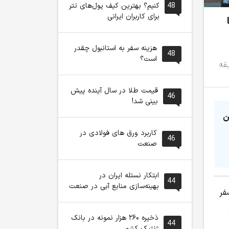
48
کنیم؟ بهترین کیف پول‌های تتر
برای کاربران ایرانی
هزینه سفر به استانبول چقدر
48
است؟
قیمت طلا در سال آینده پیش
46
بینی شد!
ن
کاربرد ورق های فولادی در
46
صنعت
ابتکار نستله ایران در
44
بهینه‌سازی منابع آبی در صنعت
فر
ذخیره ۲۶۰ هزار نمونه در بانک
44
ژنتیک کشور