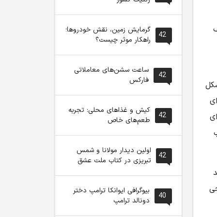
ف
گرمایش زمین، نقش خودروها؛
42
راهکار موثر چیست؟
ساعت سشن‌های معاملاتی
42
فارکس
شکل
ی
کیش و غذاهای محلی: تجربه
42
ای
طعم‌های خاص
اولین دیدار مولانا و شمس
42
تبریزی در کتاب ملت عشق
د
حی
بیوگرافی ایوانکا ترامپ دختر
40
دونالد ترامپ