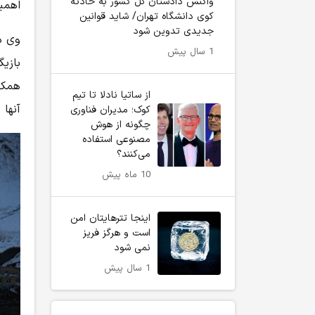
واکنش دادستان کل کشور به حادثه
اهمی
کوی دانشگاه تهران/ شاید قوانین
جدیدی تدوین شود
وی در
1 سال پیش
بازیگ
همکا
از ساتیا نادلا تا تیم
آنها 
کوک؛ مدیران فناوری
چگونه از هوش
مصنوعی استفاده
می‌کنند؟
10 ماه پیش
اینجا تترهایتان امن
است و هرگز فریز
نمی شود
1 سال پیش