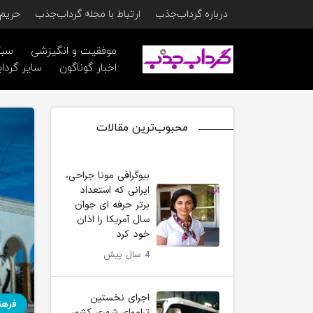
درباره گرداب‌جذب
ارتباط با مجله گرداب‌جذب
حریم 
موفقیت و انگیزشی
سبک
اخبار گوناگون
سایر گرداب
محبوب‌ترین مقالات
بیوگرافی مونا جراحی،
ایرانی که استعداد
برتر حرفه ای جوان
سال آمریکا را اذان
خود کرد
4 سال پیش
اجرای نخستین
فرهن
تراموای شهری کشور