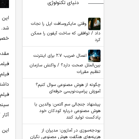
دنیای تکنولوژی
این 
وقتی مایکروسافت اپل را نجات
شد. 
داد / توافقی که ساخت آیفون را ممکن
خصوص
کرد
مقدم
اعمال ضریب ۲.۷ برای اینترنت
فیلم
بین‌الملل صحت دارد؟ / واکنش سازمان
تنظیم مقررات
فیلم
داشت
چگونه از هوش مصنوعی سوال کنیم؟
آموزش پرامپت‌نویسی حرفه‌ای
فیلم
سینم
پیشنهاد جنجالی سم آلتمن: والدین با
هوش مصنوعی درباره کودکان خود
آثار 
پادکست تولید کنند
این ک
بودجه‌سوزی در آمازون؛ مدیران از
هزینه‌های هنگفت هوش مصنوعی نگران