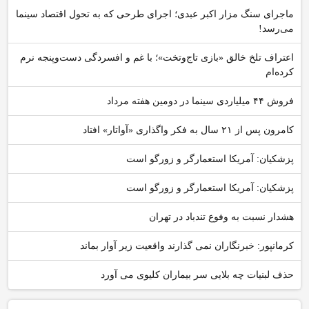
ماجرای سنگ مزار اکبر عبدی؛ اجرای طرحی که به تحول اقتصاد سینما
می‌رسد!
اعتراف تلخ خالق «بازی تاج‌وتخت»؛ با غم و افسردگی دست‌وپنجه نرم
کرده‌ام
فروش ۴۴ میلیاردی سینما در دومین هفته‌ مرداد
کامرون پس از ۲۱ سال به فکر واگذاری «آواتار» افتاد
پزشکیان: آمریکا استعمارگر و زورگو است
پزشکیان: آمریکا استعمارگر و زورگو است
هشدار نسبت به وفوع تندباد در تهران
کرمانپور: خبرنگاران نمی گذارند واقعیت زیر آوار بماند
حذف لبنیات چه بلایی سر بیماران کلیوی می آورد