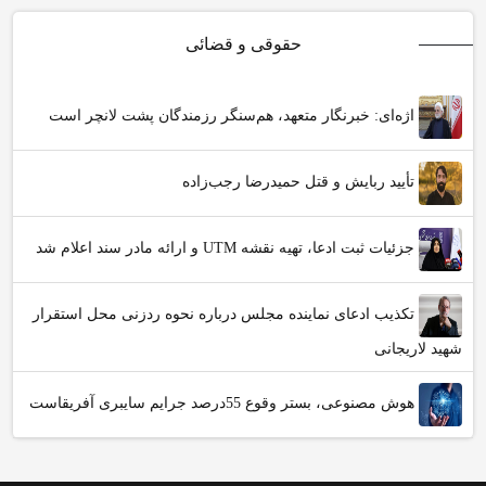
حقوقی و قضائی
اژه‌ای: خبرنگار متعهد، هم‌سنگر رزمندگان پشت لانچر است
تأیید ربایش و قتل حمیدرضا رجب‌زاده
جزئیات ثبت ادعا، تهیه نقشه UTM و ارائه مادر سند اعلام شد
تکذیب ادعای نماینده مجلس درباره نحوه ردزنی محل استقرار
شهید لاریجانی
هوش مصنوعی، بستر وقوع 55درصد جرایم سایبری آفریقاست