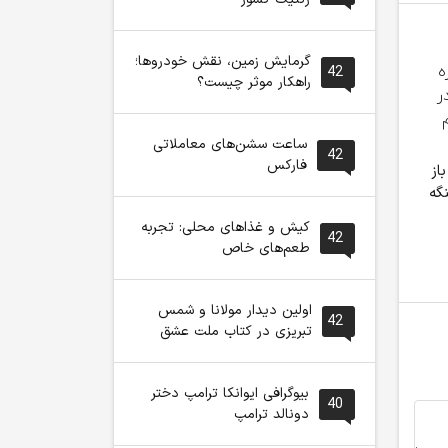
گرمایش زمین، نقش خودروها؛
42
راهکار موثر چیست؟
ساعت سشن‌های معاملاتی
42
فارکس
از
توسعه انرژی پاک، عدالت
قالیباف: انتشار اخبار
پزشکیان: م
گه
یارانه‌ای و اصلاح
جعلی توسط ترامپ یک
عطف بیداری
مدیریت، سه محور
استراتژی شکست خورده
آزادی‌خواهی
کیش و غذاهای محلی: تجربه
42
تحول اقتصادی
است
بود
طعم‌های خاص
اولین دیدار مولانا و شمس
42
تبریزی در کتاب ملت عشق
بیوگرافی ایوانکا ترامپ دختر
40
دونالد ترامپ