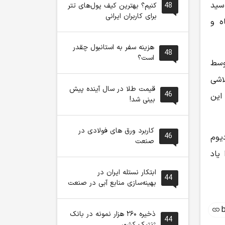
 سید
48
کنیم؟ بهترین کیف پول‌های تتر
برای کاربران ایرانی
ه و
هزینه سفر به استانبول چقدر
48
است؟
وسط
لاشی
قیمت طلا در سال آینده پیش
46
 این
بینی شد!
کاربرد ورق های فولادی در
46
یوم
صنعت
 یاد
ابتکار نستله ایران در
44
بهینه‌سازی منابع آبی در صنعت
ذخیره ۲۶۰ هزار نمونه در بانک
44
ژنتیک کشور