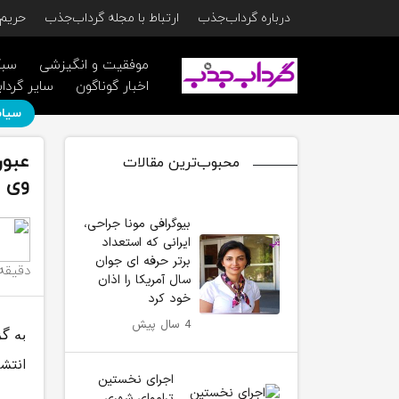
درباره گرداب‌جذب
ارتباط با مجله گرداب‌جذب
حریم 
موفقیت و انگیزشی
سبک
اخبار گوناگون
سایر گرداب
سیاس
عبور
محبوب‌ترین مقالات
وی ب
بیوگرافی مونا جراحی،
ایرانی که استعداد
برتر حرفه ای جوان
دقیقه
سال آمریکا را اذان
خود کرد
4 سال پیش
به گ
انتش
اجرای نخستین
تراموای شهری