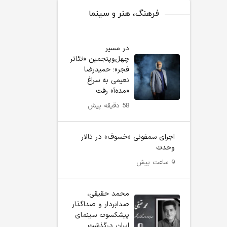
فرهنگ، هنر و سینما
در مسیر
چهل‌وپنجمین «تئاتر
فجر»؛ حمیدرضا
نعیمی به سراغ
«مده‌آ» رفت
58 دقیقه پیش
اجرای سمفونی «خسوف» در تالار
وحدت
9 ساعت پیش
محمد حقیقی،
صدابردار و صداگذار
پیشکسوت سینمای
ایران درگذشت