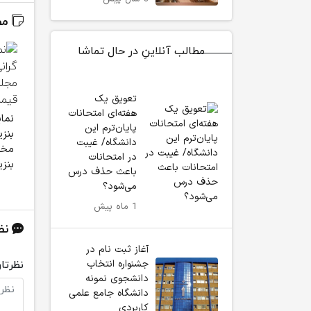
مط
مطالب آنلاینِ در حال تماشا
تعویق یک
هفته‌ای امتحانات
نمای
پایان‌ترم این
بنز
دانشگاه/ غیبت
مخا
در امتحانات
بنز
باعث حذف درس
می‌شود؟
1 ماه پیش
نظ
آغاز ثبت نام در
جشنواره انتخاب
نظرتان
دانشجوی نمونه
دانشگاه جامع علمی
کاربردی