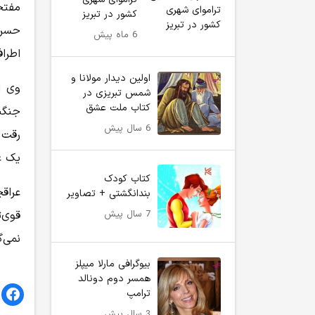
مفتخر
کشور در تبریز
حسن 
6 ماه پیش
اطراف
اولین دیدار مولانا و
وی ا
شمس تبریزی در
کتاب ملت عشق
جنگند
6 سال پیش
رقت ا
یک ع
کتاب کودک
عراق
بندانگشتی + تصاویر
7 سال پیش
قوی‌ت
نمی‌گ
بیوگرافی مارلا میپلز
همسر دوم دونالد
ترامپ
3 سال پیش