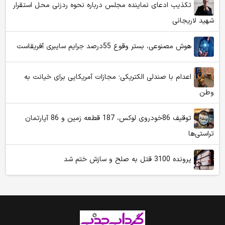
تکذیب ادعای نماینده مجلس درباره نحوه ردزنی محل استقرار
شهید لاریجانی
هوش مصنوعی، بستر وقوع 55درصد جرایم سایبری آفریقاست
اعدام با صندلی الکتریکی؛ مجازات آمریکایی برای خیانت به
وطن
توقیف 86خودروی لوکس، 187 قطعه زمین و 86 آپارتمان
تراستی‌ها
پرونده 3100 قتل به صلح و سازش ختم شد