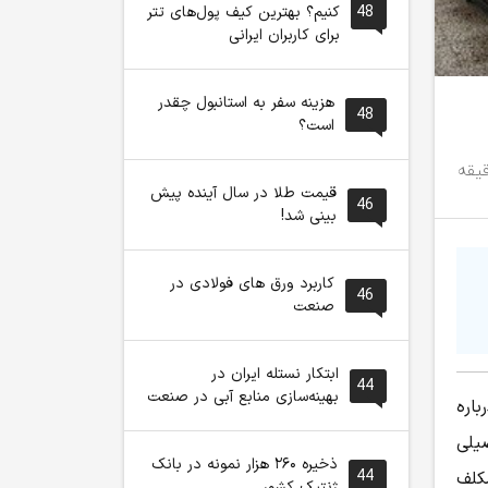
48
کنیم؟ بهترین کیف پول‌های تتر
برای کاربران ایرانی
هزینه سفر به استانبول چقدر
48
است؟
قیمت طلا در سال آینده پیش
46
بینی شد!
کاربرد ورق های فولادی در
46
صنعت
ابتکار نستله ایران در
44
بهینه‌سازی منابع آبی در صنعت
اره
یلی
ذخیره ۲۶۰ هزار نمونه در بانک
44
کلف
ژنتیک کشور