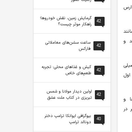
ارس
گرمایش زمین، نقش خودروها؛
42
راهکار موثر چیست؟
نند
د و
ساعت سشن‌های معاملاتی
42
فارکس
یلی
کیش و غذاهای محلی: تجربه
42
طعم‌های خاص
اول
اولین دیدار مولانا و شمس
42
تبریزی در کتاب ملت عشق
ا و
 در
بیوگرافی ایوانکا ترامپ دختر
40
دونالد ترامپ