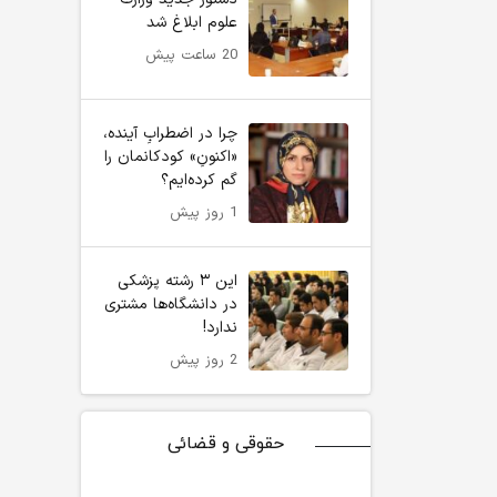
علوم ابلاغ شد
20 ساعت پیش
چرا در اضطرابِ آینده،
«اکنونِ» کودکانمان را
گم کرده‌ایم؟
1 روز پیش
این ۳ رشته پزشکی
در دانشگاه‌ها مشتری
ندارد!
2 روز پیش
حقوقی و قضائی