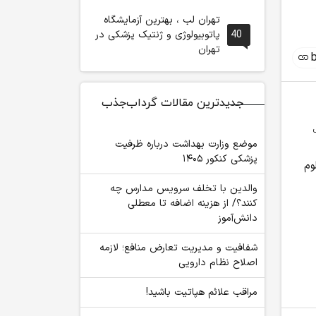
تهران لب ، بهترین آزمایشگاه
40
پاتوبیولوژی و ژنتیک پزشکی در
تهران
جدیدترین مقالات گرداب‌جذب
موضع وزارت بهداشت درباره ظرفیت
پزشکی کنکور ۱۴۰۵
وم
والدین با تخلف سرویس مدارس چه
کنند؟/ از هزینه اضافه تا معطلی
چرا در اضطرابِ آینده،
این ۳ رشته پزشکی در
شرایط تغییر
دانش‌آموز
«اکنونِ» کودکانمان را گم
دانشگاه‌ها مشتری ندارد!
دوره دوم مت
کرده‌ایم؟
اعلام شد
شفافیت و مدیریت تعارض منافع؛ لازمه
اصلاح نظام دارویی
مراقب علائم هپاتیت باشید!