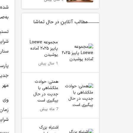
شده‌
به‌ص
مطالب آنلاینِ در حال تماشا
تسنی
شرای
مجموعه Loewe
پاییز ۲۰۲۵ آماده
سنار
پوشیدن
1 سال پیش
پارس
جدید
همتی: حوادث
مهر 
ملکشاهی با
جدیت در حال
وی ت
پیگیری است
7 ماه پیش
زمان
شرای
اشتباه بزرگ