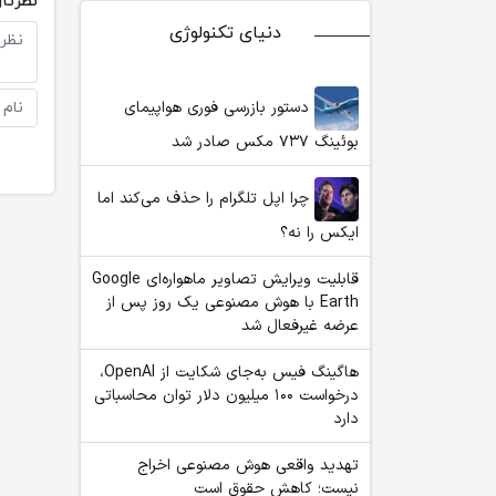
نظرتان
دنیای تکنولوژی
دستور بازرسی فوری هواپیمای
بوئینگ ۷۳۷ مکس صادر شد
چرا اپل تلگرام را حذف می‌کند اما
ایکس را نه؟
قابلیت ویرایش تصاویر ماهواره‌ای Google
Earth با هوش مصنوعی یک روز پس از
عرضه غیرفعال شد
هاگینگ فیس به‌جای شکایت از OpenAI،
درخواست ۱۰۰ میلیون دلار توان محاسباتی
دارد
تهدید واقعی هوش مصنوعی اخراج
نیست؛ کاهش حقوق است