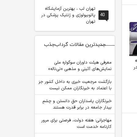
تهران لب ، بهترین آزمایشگاه
40
پاتوبیولوژی و ژنتیک پزشکی در
تهران
جدیدترین مقالات گرداب‌جذب
ه
تکذیب ادعای نماینده
هوش مصنوعی، بستر
معرفی هیئت داوران سوگواره ملی
ادر
مجلس درباره نحوه
وقوع 55درصد جرایم
نمایش‌های آئینی و مذهبی «نی‌ناله»
ردزنی محل استقرار
سایبری آفریقاست
اعدام با صن
شهید لاریجانی
بازگشت مرجعیت خبری به داخل کشور جز
الکتریکی؛ م
با اعتماد به خبرنگاران ممکن نیست
آمریکایی بر
وطن
‏خبرنگاران پاسداران حقِ دانستن و چشمِ
بیدار جامعه در برابر قدرت هستند
مهاجرانی: هفته دولت، فرصتی برای مرور
کارنامه خدمت است