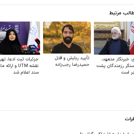
الب مرتبط
تأیید ربایش و قتل
ای: خبرنگار متعهد،
جزئیات ثبت ادعا، تهی
حمیدرضا رجب‌زاده
سنگر رزمندگان پشت
نقشه UTM و ارائه م
چر است
سند اعلام شد
رات