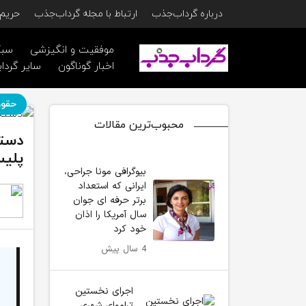
درباره گرداب‌جذب
ارتباط با مجله گرداب‌جذب
حریم 
موفقیت و انگیزشی
سبک
اخبار گوناگون
سایر گرداب
حقوق
محبوب‌ترین مقالات
دستگ
پلیس
بیوگرافی مونا جراحی،
ایرانی که استعداد
برتر حرفه ای جوان
سال آمریکا را اذان
خود کرد
4 سال پیش
اجرای نخستین
تراموای شهری