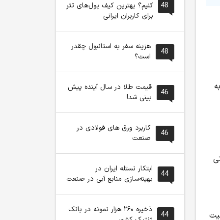
48
کنیم؟ بهترین کیف پول‌های تتر
برای کاربران ایرانی
هزینه سفر به استانبول چقدر
48
است؟
ه
قیمت طلا در سال آینده پیش
46
بینی شد!
کاربرد ورق های فولادی در
46
صنعت
ی
ابتکار نستله ایران در
44
بهینه‌سازی منابع آبی در صنعت
ذخیره ۲۶۰ هزار نمونه در بانک
44
نیت
ژنتیک کشور