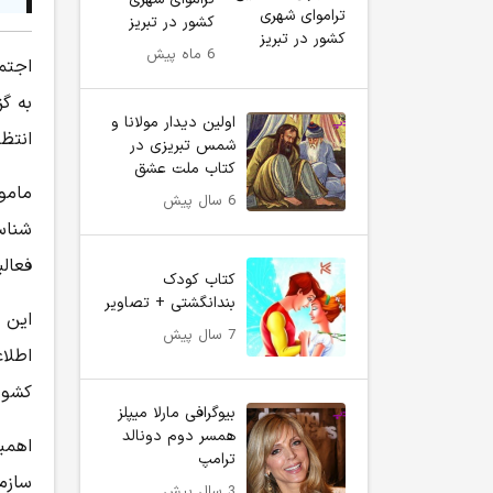
کشور در تبریز
6 ماه پیش
اجتم
به گز
اولین دیدار مولانا و
انتظا
شمس تبریزی در
کتاب ملت عشق
مامو
6 سال پیش
شناس
فعال
کتاب کودک
بندانگشتی + تصاویر
این ا
7 سال پیش
اطلا
کشور 
بیوگرافی مارلا میپلز
همسر دوم دونالد
اهمی
ترامپ
سازما
3 سال پیش