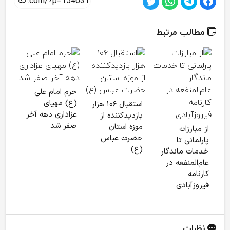
مطالب مرتبط
حرم امام علی
اربع
(ع) مهیای
استقبال ۱۰۶ هزار
چگو
عزاداری دهه آخر
بازدیدکننده از
این 
صفر شد
موزه استان
از مبارزات
خانه
حضرت عباس
پارلمانی تا
(ع)
خدمات ماندگار
عام‌المنفعه در
کارنامه
فیروزآبادی
نظرات