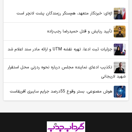
اژه‌ای: خبرنگار متعهد، هم‌سنگر رزمندگان پشت لانچر است
تأیید ربایش و قتل حمیدرضا رجب‌زاده
جزئیات ثبت ادعا، تهیه نقشه UTM و ارائه مادر سند اعلام شد
تکذیب ادعای نماینده مجلس درباره نحوه ردزنی محل استقرار
شهید لاریجانی
هوش مصنوعی، بستر وقوع 55درصد جرایم سایبری آفریقاست