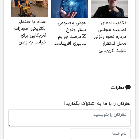
اعدام با صندلی
تکذیب ادعای
هوش مصنوعی،
توق
الکتریکی؛ مجازات
نماینده مجلس
بستر وقوع
6
آمریکایی برای
درباره نحوه ردزنی
55درصد جرایم
خیانت به وطن
محل استقرار
سایبری آفریقاست
شهید لاریجانی
آپار
تراس
نظرات
نظرتان را با ما به اشتراک بگذارید!