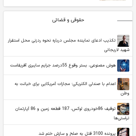
حقوقی و قضائی
تکذیب ادعای نماینده مجلس درباره نحوه ردزنی محل استقرار
شهید لاریجانی
هوش مصنوعی، بستر وقوع 55درصد جرایم سایبری آفریقاست
اعدام با صندلی الکتریکی؛ مجازات آمریکایی برای خیانت به
وطن
توقیف 86خودروی لوکس، 187 قطعه زمین و 86 آپارتمان
تراستی‌ها
پرونده 3100 قتل به صلح و سازش ختم شد