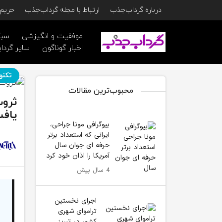
درباره گرداب‌جذب
ارتباط با مجله گرداب‌جذب
حریم 
موفقیت و انگیزشی
سبک
اخبار گوناگون
سایر گرداب
تکنو
محبوب‌ترین مقالات
یاف
بیوگرافی مونا جراحی،
ایرانی که استعداد برتر
حرفه ای جوان سال
آمریکا را اذان خود کرد
4 سال پیش
اجرای نخستین
تراموای شهری
کشور در تبریز