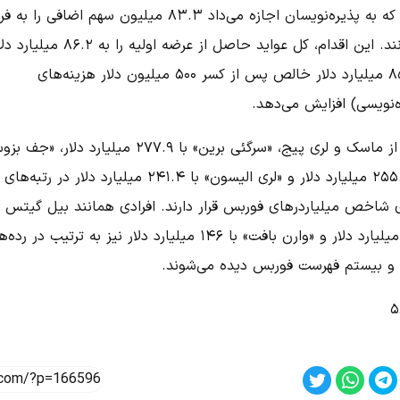
کرده که به پذیره‌نویسان اجازه می‌داد ۸۳.۳ میلیون سهم اضافی را
برسانند. این اقدام، کل عواید حاصل از عرضه اولیه را به ۸۶.۲ میلی
(۸۵.۷ میلیارد دلار خالص پس از کسر ۵۰۰ میلیون دلار هزینه‌های
‌نویسی) افزایش می‌دهد.
پس از ماسک و لری پیج، «سرگئی برین» با ۲۷۷.۹ میلیارد دلار، «
با ۲۵۵.۵ میلیارد دلار و «لری الیسون» با ۲۴۱.۴ میلیارد دلار در رتبه‌های
 شاخص میلیاردرهای فوربس قرار دارند. افرادی همانند بیل گیتس ب
۱۰۴ میلیارد دلار و «وارن بافت» با ۱۴۶ میلیارد دلار نیز به ترتیب در رد
و بیستم فهرست فوربس دیده می‌شوند.
۵