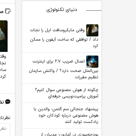
دنیای تکنولوژی
مط
وقتی مایکروسافت اپل را نجات
داد / توافقی که ساخت آیفون را ممکن
کرد
وقت
اعمال ضریب ۲.۷ برای اینترنت
نجات
ساخ
بین‌الملل صحت دارد؟ / واکنش سازمان
کرد
تنظیم مقررات
چگونه از هوش مصنوعی سوال کنیم؟
آموزش پرامپت‌نویسی حرفه‌ای
نظ
پیشنهاد جنجالی سم آلتمن: والدین با
هوش مصنوعی درباره کودکان خود
نظرتان
پادکست تولید کنند
بودجه‌سوزی در آمازون؛ مدیران از