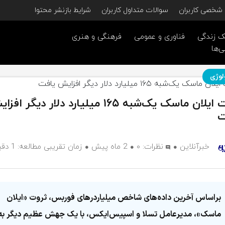
شخصی کاربران
سوالات متداول کاربران
شرایط بازنشر محتوا
 زندگی
فناوری و عمومی
فرهنگی و هنری
ی‌ها
لوژی
ثروت ایلان ماسک یک‌شبه ۱۶۵ میلیارد دلار دیگر ا
ت
خبرآنلاین
نظرات:
۰
2 ماه پیش
زمان تقریبی مطالعه: 1 دقیقه
براساس آخرین داده‌های شاخص میلیاردرهای فوربس، ثروت «ایلان
ماسک»، مدیرعامل تسلا و اسپیس‌ایکس، با یک جهش عظیم دیگر به