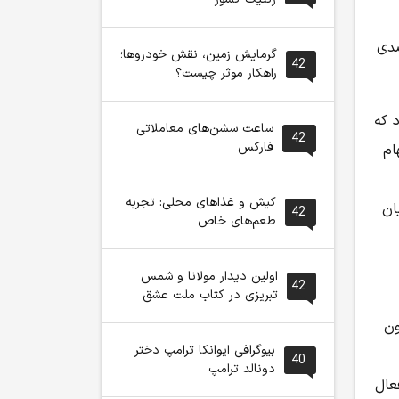
ا رشد چشمگیر نزدیک به ۲۰ درصدی
گرمایش زمین، نقش خودروها؛
42
راهکار موثر چیست؟
 که
ساعت سشن‌های معاملاتی
42
فارکس
هام
کیش و غذاهای محلی: تجربه
د پایان
42
طعم‌های خاص
اولین دیدار مولانا و شمس
42
تبریزی در کتاب ملت عشق
نون حدود ۲.۵ تریلیون
بیوگرافی ایوانکا ترامپ دختر
40
دونالد ترامپ
عال