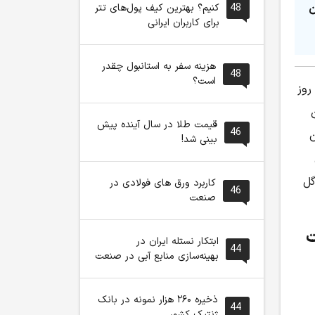
ن
48
کنیم؟ بهترین کیف پول‌های تتر
برای کاربران ایرانی
هزینه سفر به استانبول چقدر
48
است؟
روز
ن
قیمت طلا در سال آینده پیش
46
ن
بینی شد!
ن
گل
کاربرد ورق های فولادی در
46
صنعت
ت
ابتکار نستله ایران در
44
بهینه‌سازی منابع آبی در صنعت
ذخیره ۲۶۰ هزار نمونه در بانک
44
ژنتیک کشور