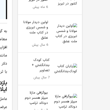
6 ماه پیش
اولین دیدار مولانا
و شمس تبریزی
به گز
در کتاب ملت
عشق
6 سال پیش
افزای
کتاب کودک
دلار 
بندانگشتی +
تصاویر
با ثروت ۳۰۱.۴ میلیارد 
7 سال پیش
باز
ایل
بیوگرافی مارلا
میپلز همسر دوم
عامل 
دونالد ترامپ