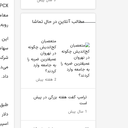
3 سال پیش
مطالب آنلاینِ در حال تماشا
روبه‌رو ش
این 
متعصبان
کج‌اندیش چگونه
در نهروان
شرکت
عمیقترین ضربه را
به جامعه وارد
کردند؟
داد.
2 هفته پیش
ترامپ گفت هفته بزرگی در پیش
است
1 سال پیش
دلار
اسپی