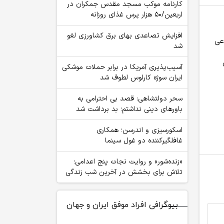
کارنامه موکب مسجد مقدس جمکران در
اربعین/۵۰ هزار پرس غذای روزانه
افزایش تصاعدی بهای برق کشاورزی لغو
عی
پیشنهاد جنجالی سم
بودجه‌سوزی در آمازون؛
شد
آلتمن: والدین با هوش
مدیران از هزینه‌های
آنتروپیک، ا
مصنوعی درباره کودکان
هنگفت هوش مصنوعی
به سیستم‌ه
آسیب‌پذیری آمریکا در برابر حملات موشکی
خود پادکست تولید کنند
نگران شده‌اند
شرکت نفوذ 
ایران سوژه کارلوس لطوف شد
سحر دولتشاهی: قصد بی احترامی به
باورهای دینی نداشتم؛ بد برداشت شد
اسکورسیزی و اندرسن؛ همکاری
غافلگیرکننده دو غول سینما
«زنده‌شور» و روایت نجات پنج اعدامی؛
تلاش برای بخشش در آخرین شب زندگی
بیوگرافی افراد موفق ایران و جهان