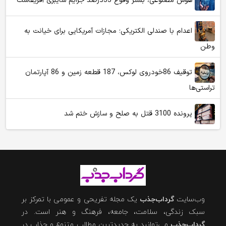
هوش مصنوعی، بستر وقوع 55درصد جرایم سایبری آفریقاست
اعدام با صندلی الکتریکی؛ مجازات آمریکایی برای خیانت به
وطن
توقیف 86خودروی لوکس، 187 قطعه زمین و 86 آپارتمان
تراستی‌ها
پرونده 3100 قتل به صلح و سازش ختم شد
وب‌سایت
گرداب‌جذب
یک مجله تفریحی و عمومی با تمرکز بر
سبک زندگی، سلامت، جامعه، فرهنگ و هنر است. در
گرداب‌جذب
می‌توانید به جدیدترین مطالب متنوع و جذاب در