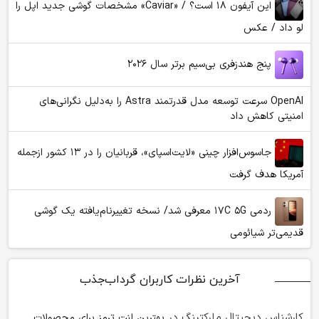
این آیفون ۱۸ است؟ / «Caviar» مشخصات گوشی جدید اپل را
لو داد / عکس
پنج هندزفری بی‌سیم برتر سال ۲۰۲۶
OpenAI سرعت توسعه مدل قدرتمند Astra را به‌دلیل نگرانی‌های
امنیتی کاهش داد
جاسوس‌افزار چینی «لایت‌اسپای»، قربانیان را در ۱۳ کشور ازجمله
آمریکا هدف گرفت
ردمی ۱۷C ۵G معرفی شد/ نسخه تغییرنام‌یافته یک گوشی
قدیمی‌تر شیائومی
آخرین نظرات کاربران گرداب‌جذب
کارشناس دیجیتال مارکتینگ
در
بهترین لنت ترمز برای محصولات