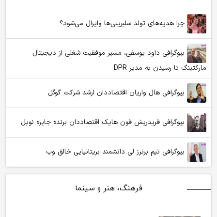
چرا هدیه‌های تولد سلبریتی‌ها وایرال می‌شود؟
بیوگرافی داود یوسفی، مسیر موفقیت شغلی از دیجیتال
مارکتینگ تا رسیدن به مدیر DPR
بیوگرافی هال واریان اقتصاددان ارشد شرکت گوگل
بیوگرافی فریدریش فون هایک اقتصاددان برنده جایزه نوبل
بیوگرافی تیم برنرز لی دانشمند بریتانیایی خالق وب
فرهنگ، هنر و سینما