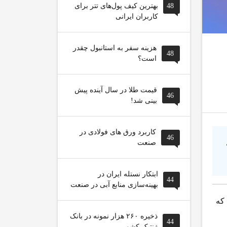
48
بهترین کیف پول‌های تتر برای
کاربران ایرانی
هزینه سفر به استانبول چقدر
48
است؟
قیمت طلا در سال آینده پیش
46
بینی شد!
کاربرد ورق های فولادی در
46
صنعت
ابتکار نستله ایران در
44
بهینه‌سازی منابع آبی در صنعت
 که
ذخیره ۲۶۰ هزار نمونه در بانک
44
ژنتیک کشور