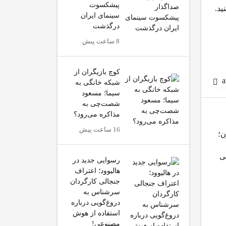
پیشکسوت
ییر IP استفاده کنید.
سینمای ایران
درگذشت
8 ساعت پیش
کوچ بازیگران از
شبکه خانگی به
سیما؛ مسعود
شصت‌چی به
مذاکره می‌رود؟
16 ساعت پیش
ن؛
پس از OpenAI و
متا با معرفی ایجنت
آنتروپیک، ایجنت متا نیز
کدنویسی Muse Code به
ایجنت‌ها دو
ی
به سیستم‌های یک
جنگ Codex و Claude
انجمن مخفی
رسوایی جدید در
شرکت نفوذ کرد
Code رفت
تشکیل داده 
هالیوود؛ اعتراف
جنجالی کارگردان
سرشناس به
دروغ‌گویی درباره
استفاده از هوش
مصنوعی!