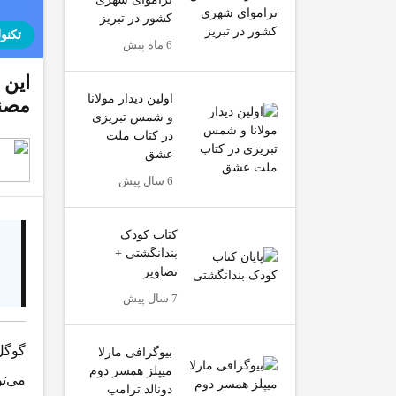
کشور در تبریز
تکنو
6 ماه پیش
اولین دیدار مولانا
مصنو
و شمس تبریزی
در کتاب ملت
عشق
6 سال پیش
کتاب کودک
بندانگشتی +
تصاویر
7 سال پیش
بیوگرافی مارلا
میپلز همسر دوم
می‌تو
دونالد ترامپ