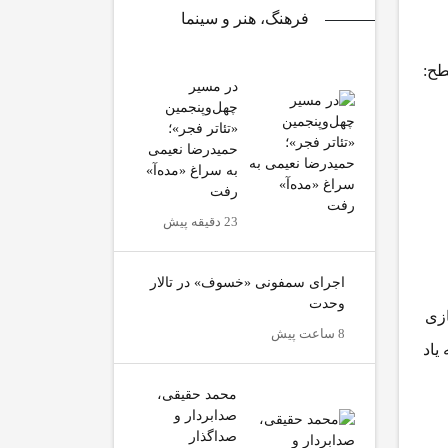
فرهنگ، هنر و سینما
ح:
در مسیر
چهل‌وپنجمین
«تئاتر فجر»؛
حمیدرضا نعیمی
به سراغ «مده‌آ»
رفت
23 دقیقه پیش
اجرای سمفونی «خسوف» در تالار
وحدت
ه‌سازی
8 ساعت پیش
یاد
محمد حقیقی،
صدابردار و
صداگذار