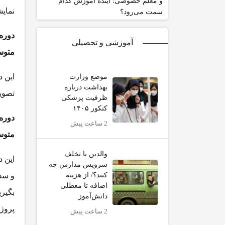
و معلم خصوصی؛ آینده آموزش کدام
نمایشی از
سمت می‌رود؟
دوره
آموزشی و تحصیلی
متو
این د
موضع وزارت
بهداشت درباره
تصویر (ge Captioning Model
ظرفیت پزشکی
کنکور ۱۴۰۵
دوره 
2 ساعت پیش
متو
والدین با تخلف
سرویس مدارس چه
کنند؟/ از هزینه
و سف
اضافه تا معطلی
دانش‌آموز
پروژه
2 ساعت پیش