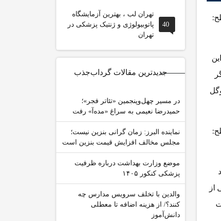
تهران لب ، بهترین آزمایشگاه
ح:
40
پاتوبیولوژی و ژنتیک پزشکی در
تهران
این
جدیدترین مقالات گرداب‌جذب
ر
وگل
در مسیر چهل‌وپنجمین «تئاتر فجر»؛
حمیدرضا نعیمی به سراغ «مده‌آ» رفت
ح:
نماینده البرز: زمان گرانی بنزین نیست؛
مجلس مخالف افزایش قیمت بنزین است
موضع وزارت بهداشت درباره ظرفیت
اد
پزشکی کنکور ۱۴۰۵
ی از
والدین با تخلف سرویس مدارس چه
ت
کنند؟/ از هزینه اضافه تا معطلی
دانش‌آموز