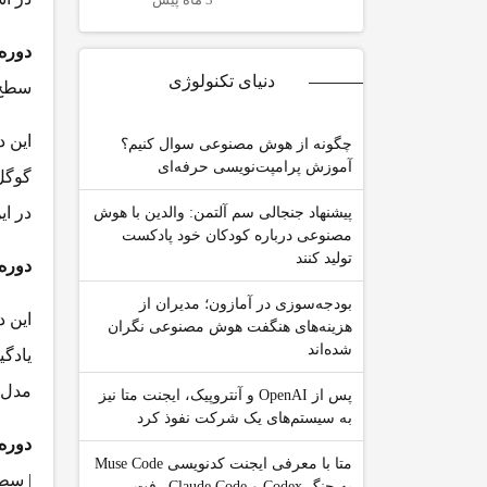
دوره
دنیای تکنولوژی
سطح
این 
چگونه از هوش مصنوعی سوال کنیم؟
آموزش پرامپت‌نویسی حرفه‌ای
گوگل
در ا
پیشنهاد جنجالی سم آلتمن: والدین با هوش
مصنوعی درباره کودکان خود پادکست
تولید کنند
دوره
بودجه‌سوزی در آمازون؛ مدیران از
هزینه‌های هنگفت هوش مصنوعی نگران
شده‌اند
یادگی
مدل‌
پس از OpenAI و آنتروپیک، ایجنت متا نیز
به سیستم‌های یک شرکت نفوذ کرد
دوره 
متا با معرفی ایجنت کدنویسی Muse Code
| سط
به جنگ Codex و Claude Code رفت