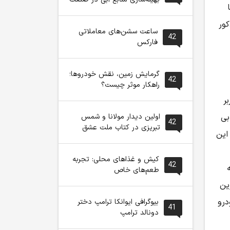
ور
ساعت سشن‌های معاملاتی
42
فارکس
گرمایش زمین، نقش خودروها؛
42
راهکار موثر چیست؟
ر
اولین دیدار مولانا و شمس
بی
42
تبریزی در کتاب ملت عشق
اتری که از این
کیش و غذاهای محلی: تجربه
42
 ارائه
طعم‌های خاص
ین
درو
بیوگرافی ایوانکا ترامپ دختر
41
دونالد ترامپ