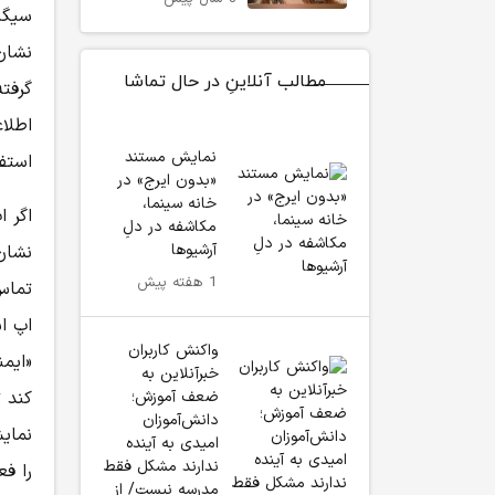
سیگن
نشان
مطالب آنلاینِ در حال تماشا
گرفت
نمایش مستند
استف
«بدون ایرج» در
خانه سینما،
اگر ا
مکاشفه در دلِ
آرشیوها
نشان
1 هفته پیش
اپ ا
واکنش کاربران
خبرآنلاین به
ضعف آموزش؛
کند 
دانش‌آموزان
نمای
امیدی به آینده
ندارند مشکل فقط
را فع
مدرسه نیست/ از