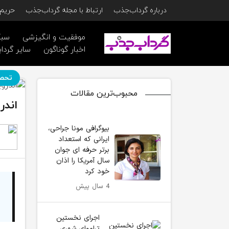
درباره گرداب‌جذب
ارتباط با مجله گرداب‌جذب
حریم 
موفقیت و انگیزشی
سبک
اخبار گوناگون
سایر گرداب
تحص
محبوب‌ترین مقالات
اندر
بیوگرافی مونا جراحی،
ایرانی که استعداد
برتر حرفه ای جوان
سال آمریکا را اذان
خود کرد
4 سال پیش
اجرای نخستین
تراموای شهری