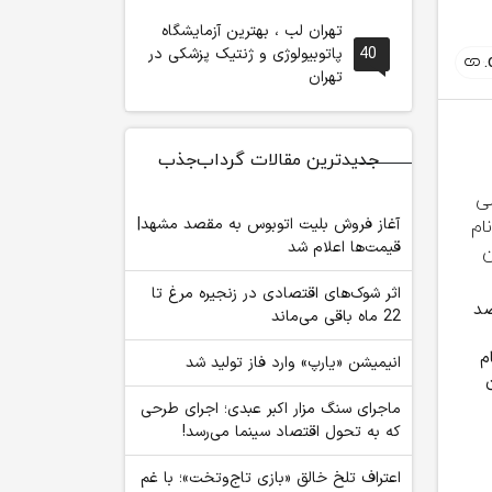
تهران لب ، بهترین آزمایشگاه
40
پاتوبیولوژی و ژنتیک پزشکی در
تهران
جدیدترین مقالات گرداب‌جذب
آغاز فروش بلیت اتوبوس به مقصد مشهد|
قیمت‌ها اعلام شد
اعضای هیئت علمی،
موضع وزارت بهداشت
والدین با 
اثر شوک‌های اقتصادی در زنجیره مرغ تا
۹۰ درصد
22 ماه باقی می‌ماند
دانشجویان نخبه و
درباره ظرفیت پزشکی
مدارس چه ک
کارکنان دانشگاه در یک
کنکور ۱۴۰۵
هزینه اضافه
م
انیمیشن «یارپ» وارد فاز تولید شد
شبکه‌ اثرگذار
دانش‌آموز
ماجرای سنگ مزار اکبر عبدی؛ اجرای طرحی
که به تحول اقتصاد سینما می‌رسد!
اعتراف تلخ خالق «بازی تاج‌وتخت»؛ با غم