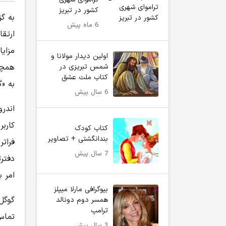
کشور در تبریز
به گز
6 ماه پیش
ارتقا
مزایا
اولین دیدار مولانا و
شمس تبریزی در
همچن
کتاب ملت عشق
به «گوگل پل
6 سال پیش
کارب
کتاب کودک
بندانگشتی + تصاویر
فرات
7 سال پیش
دفترت
امر 
بیوگرافی مارلا میپلز
گوگل 
همسر دوم دونالد
ترامپ
تماس
3 سال پیش