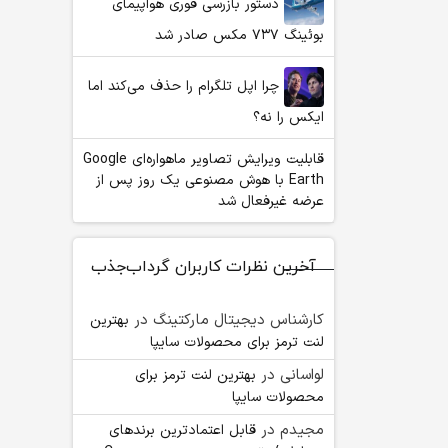
دستور بازرسی فوری هواپیمای
بوئینگ ۷۳۷ مکس صادر شد
چرا اپل تلگرام را حذف می‌کند اما
ایکس را نه؟
قابلیت ویرایش تصاویر ماهواره‌ای Google
Earth با هوش مصنوعی یک روز پس از
عرضه غیرفعال شد
آخرین نظرات کاربران گرداب‌جذب
کارشناس دیجیتال مارکتینگ
در
بهترین
لنت ترمز برای محصولات سایپا
لواسانی
در
بهترین لنت ترمز برای
محصولات سایپا
مجیدم
در
قابل اعتمادترین برندهای