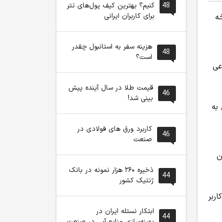
48
کنیم؟ بهترین کیف پول‌های تتر
برای کاربران ایرانی
ه
هزینه سفر به استانبول چقدر
48
است؟
عی
قیمت طلا در سال آینده پیش
46
بینی شد!
س به
کاربرد ورق های فولادی در
46
صنعت
ن
ذخیره ۲۶۰ هزار نمونه در بانک
44
ژنتیک کشور
ربر
ابتکار نستله ایران در
44
بهینه‌سازی منابع آبی در صنعت