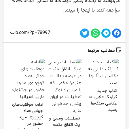
می‌توانند به پایگاه رسمی دوسالانه به نشانی www.bicl.ir
مراجعه کنند یا
اینجا
را ببینند.
مطالب مرتبط
جیمز
کتاب جدید
«آوا
کیارنگ علایی به
می‌گ
عکاسی سنگ‌ها
ادامه موفقیت‌های
رسید
جهانی «ماه
کوچولوی من»؛
تعطیلات رسمی و
حضور در
یک اتفاق مثبت