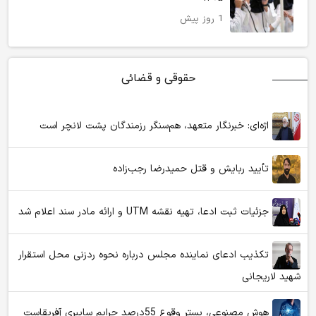
1 روز پیش
حقوقی و قضائی
اژه‌ای: خبرنگار متعهد، هم‌سنگر رزمندگان پشت لانچر است
تأیید ربایش و قتل حمیدرضا رجب‌زاده
جزئیات ثبت ادعا، تهیه نقشه UTM و ارائه مادر سند اعلام شد
تکذیب ادعای نماینده مجلس درباره نحوه ردزنی محل استقرار
شهید لاریجانی
هوش مصنوعی، بستر وقوع 55درصد جرایم سایبری آفریقاست