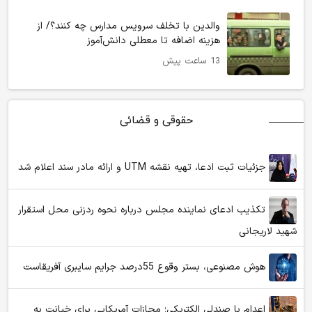
والدین با تخلف سرویس مدارس چه کنند؟/ از
هزینه اضافه تا معطلی دانش‌آموز
13 ساعت پیش
حقوقی و قضائی
جزئیات ثبت ادعا، تهیه نقشه UTM و ارائه مادر سند اعلام شد
تکذیب ادعای نماینده مجلس درباره نحوه ردزنی محل استقرار
شهید لاریجانی
هوش مصنوعی، بستر وقوع 55درصد جرایم سایبری آفریقاست
اعدام با صندلی الکتریکی؛ مجازات آمریکایی برای خیانت به