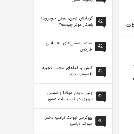
گرمایش زمین، نقش خودروها؛
42
راهکار موثر چیست؟
ساعت سشن‌های معاملاتی
42
فارکس
کسری منابع
تضمینی گند
کیش و غذاهای محلی: تجربه
42
طعم‌های خاص
میلیون تنی
معافیت 199 کالای
انسداد تنگه هرمز، بازار
اولین دیدار مولانا و شمس
اساسی کشاورزی و دارو
اسید سولفوریک جهان را
42
تبریزی در کتاب ملت عشق
از پرداخت عوارض 1.2
به چالش کشید
درصدی واردات
بیوگرافی ایوانکا ترامپ دختر
40
دونالد ترامپ