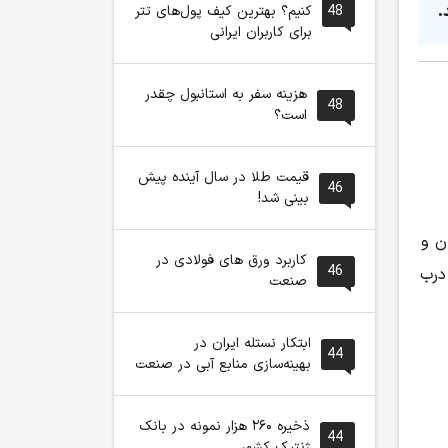
48
کنیم؟ بهترین کیف پول‌های تتر
برای کاربران ایرانی
هزینه سفر به استانبول چقدر
48
است؟
قیمت طلا در سال آینده پیش
46
بینی شد!
اری 60 هزار تومان و
کاربرد ورق های فولادی در
46
درب
صنعت
ابتکار نستله ایران در
44
بهینه‌سازی منابع آبی در صنعت
ذخیره ۲۶۰ هزار نمونه در بانک
44
ژنتیک کشور