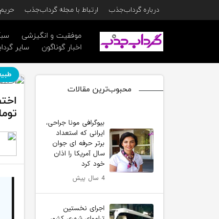
درباره گرداب‌جذب
ارتباط با مجله گرداب‌جذب
حریم 
موفقیت و انگیزشی
سبک
اخبار گوناگون
سایر گرداب
طبیع
محبوب‌ترین مقالات
توما
بیوگرافی مونا جراحی،
ایرانی که استعداد
برتر حرفه ای جوان
سال آمریکا را اذان
خود کرد
4 سال پیش
اجرای نخستین
تراموای شهری کشور