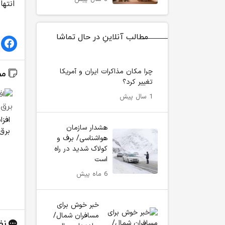
انتها
مطالب آنلاینِ در حال تماشا
چرا مکان مذاکرات ایران و آمریکا
مط
تغییر کرد؟
1 سال پیش
افز
هشدار سازمان
برق
هواشناسی/ برف و
کولاک شدید در راه
است
6 ماه پیش
خبر خوش برای
مسافران شمال/
نظ