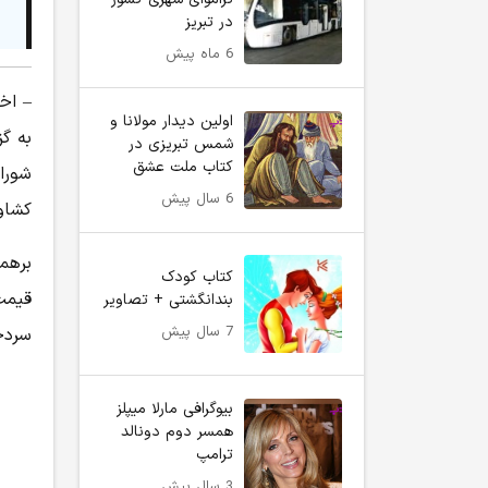
در تبریز
6 ماه پیش
– اخ
اولین دیدار مولانا و
به گ
شمس تبریزی در
کتاب ملت عشق
شورا
6 سال پیش
کشاو
کتاب کودک
قیمت
بندانگشتی + تصاویر
7 سال پیش
سردخانه شر
بیوگرافی مارلا میپلز
همسر دوم دونالد
ترامپ
3 سال پیش