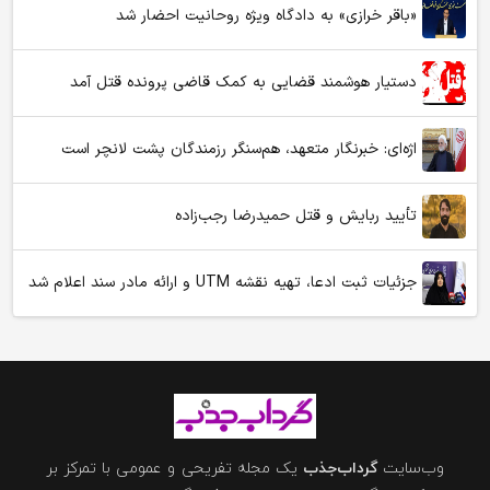
«باقر خرازی» به دادگاه ویژه روحانیت احضار شد
دستیار هوشمند قضایی به کمک قاضی پرونده قتل آمد
اژه‌ای: خبرنگار متعهد، هم‌سنگر رزمندگان پشت لانچر است
تأیید ربایش و قتل حمیدرضا رجب‌زاده
جزئیات ثبت ادعا، تهیه نقشه UTM و ارائه مادر سند اعلام شد
وب‌سایت
گرداب‌جذب
یک مجله تفریحی و عمومی با تمرکز بر