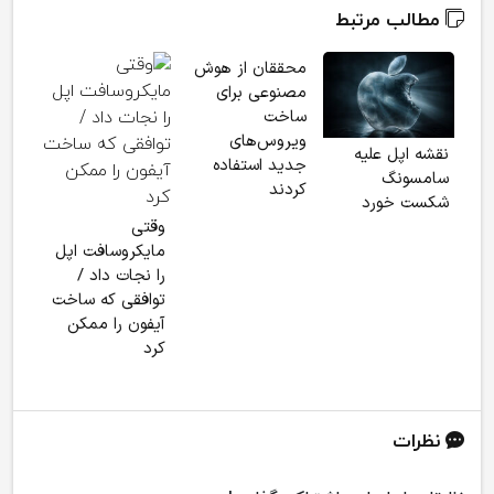
مطالب مرتبط
محققان از هوش
مصنوعی برای
ساخت
ویروس‌های
نقشه اپل علیه
جدید استفاده
سامسونگ
برای
کردند
شکست خورد
بین
وقتی
دارد
مایکروسافت اپل
ساز
را نجات داد /
مقرر
توافقی که ساخت
آیفون را ممکن
کرد
نظرات