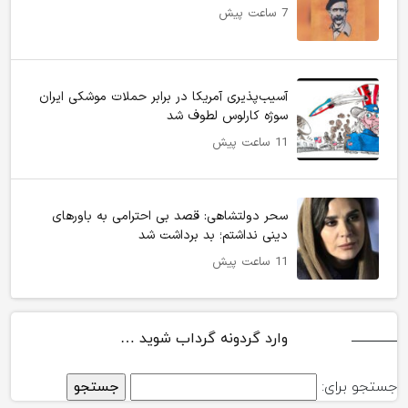
7 ساعت پیش
آسیب‌پذیری آمریکا در برابر حملات موشکی ایران
سوژه کارلوس لطوف شد
11 ساعت پیش
سحر دولتشاهی: قصد بی احترامی به باورهای
دینی نداشتم؛ بد برداشت شد
11 ساعت پیش
وارد گردونه گرداب شوید …
جستجو برای: