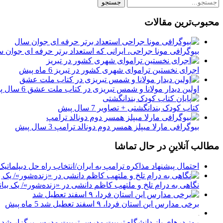
محبوب‌ترین مقالات
بیوگرافی مونا جراحی، ایرانی که استعداد برتر حرفه ای جوان س
اجرای نخستین تراموای شهری کشور در تبریز
6 ماه پیش
اولین دیدار مولانا و شمس تبریزی در کتاب ملت عشق
6 سال پیش
کتاب کودک بندانگشتی + تصاویر
7 سال پیش
بیوگرافی مارلا میپلز همسر دوم دونالد ترامپ
3 سال پیش
مطالب آنلاینِ در حال تماشا
احتمال پیشنهاد مذاکره ترامپ به ایران/انتخاب راه حل دیپلماتی
نگاهی به درام تلخ و ملتهب کاظم دانشی در «زنده‌شور»/ یک بی
برخی مدارس این استان فردا، ۹ اسفند تعطیل شد
5 ماه پیش
روز درهای باز دانشگاه تربیت مدرس تربیت مدرس برگزار شد