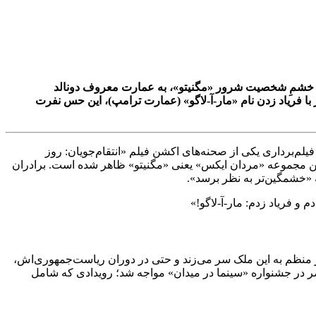
ای بازآفرینی حس خشمِ شخصیت شرور «مگنیتو»، به عمارت معروف دونالد
 با فریاد زدن نام «مار-آ-لاگو» (عمارت ترامپ)، این حس نفرت
یلم‌برداری یکی از صحنه‌های اکشن فیلم «انتقام‌جویان: روز
این بازیگر ۸۷ ساله بار دیگر در نقش شخصیت منفی و نمادین مجموعه «مردان ایکس» یعنی «مگنیتو» ظاهر شده است. برادران
ه «خشمگین‌تر به نظر برسد».
 و فریاد زدم: مار-آ-لاگو!»
ست که ترامپ از سال ۱۹۸۵ مالکیت آن را در اختیار دارد. او به طور منظم به این ملک سر می‌زند و حتی در دوران ریاست‌جمهوری‌اش،
ضر در جشنواره «سینما در میدان» مواجه شد؛ رویدادی که شامل