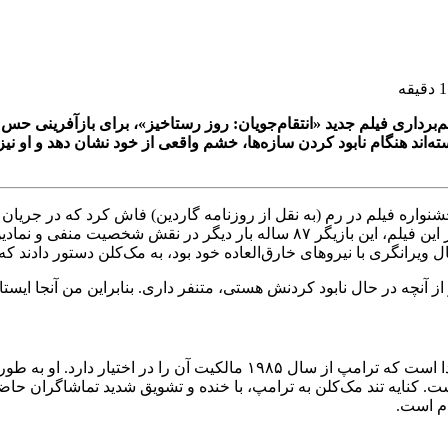
۸۷ ساله سینما، در جریان فیلم‌برداری فیلم جدید «انتقام‌جویان: روز رستاخیز»، بر
‌اند هنگام نابود کردن سازه‌ها، خشم واقعی از خود نشان دهد و او نیز
واره فیلم در رم (به نقل از روزنامه گاردین) فاش کرد که در جریان ف
رستاخیز»، خشم و انزجار خود از دونالد ترامپ را تخلیه کرده است. در این فیلم، 
ال ویرانگری با نیروهای خارق‌العاده خود بود، به مک‌کلن دستور دادند ک
ز آنچه در حال نابود کردنش هستی، متنفر داری. بنابراین من آنجا ایستادم
«مار-آ-لاگو» نام عمارت و تفریحگاهی در پالم بیچ واقع در ایالت فلوریدا ا
ست. کنایه تند مک‌کلن به ترامپ، با خنده و تشویق شدید تماشاگران حا
م است.