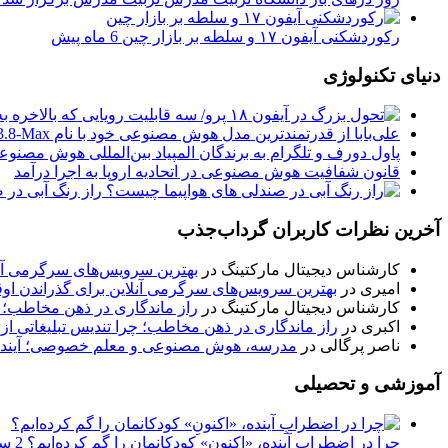
رکوردشکنی آیفون ۱۷ و سلطه بر بازار چین
6 ماه پیش
دنیای تکنولوژی
علی‌بابا از قدرتمندترین مدل هوش مصنوعی خود با نام Qwen3.8-Max رونمایی کرد
پاول دورف و تلگرام به برندگان المپیاد بین‌المللی هوش مصنوع
قانون شفافیت هوش مصنوعی در اتحادیه اروپا به اجرا درآمد
راز رنگ آبی در 
آخرین نظرات کاربران گرداب‌جذب
کارشناس دیجیتال مارکتینگ
در
بهترین سرویس‌های سرگرمی آنل
امیری
در
بهترین سرویس‌های سرگرمی آنلاین برای گذراندن او
کارشناس دیجیتال مارکتینگ
در
راز ماندگاری در ذهن مخاطب؛ چ
اکبری
در
راز ماندگاری در ذهن مخاطب؛ چرا تندیس تبلیغاتی از
ناصر پرگالی
در
مدرسه، هوش مصنوعی و معلم خصوصی؛ آینده
آموزشی و تحصیلی
چرا در اضطرابِ آینده، «اکنونِ» کودکانمان را گم کرده‌ایم؟
2 ساعت پیش