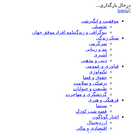
درحال بارگذاری...
موفقیت و انگیزشی
تحصیلی
بیوگرافی و زندگینامه افراد موفق جهان
سبک زندگی
سرگرمی
مد و زیبایی
آشپزی
دینی و مذهبی
فناوری و عمومی
تکنولوژی
حقوق و قضا
پزشکی و سلامت
طبیعت و حیوانات
گردشگری و مهاجرت
فرهنگی و هنری
سینما
قصه شب کودک
اخبار گوناگون
ارزدیجیتال
اقتصادی و مالی