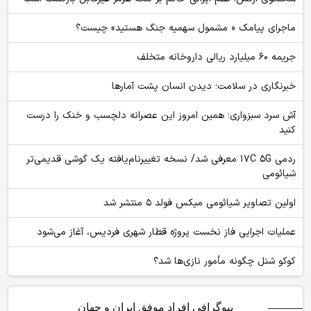
ماجرای پیامک « مشمول سهمیه جنگ هستید» چیست؟
جریمه ۶۰ میلیارد ریالی داروخانه متخلف
خبرنگاری در سلامت؛ دیدن انسان پشت آمارها
آش سرد سبزواری؛ همین امروز این عصرانه دلچسب و خنک را درست
کنید
ردمی ۱۷C ۵G معرفی شد/ نسخه تغییرنام‌یافته یک گوشی قدیمی‌تر
شیائومی
اولین تصاویر شیائومی میکس فولد ۵ منتشر شد
عملیات اجرایی فاز نخست پروژه قطار شهری فردیس، آغاز می‌شود
کوکو شنل چگونه مأمور نازی‌ها شد؟
بیوگرافی افراد موفق ایران و جهان