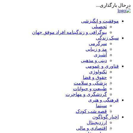
درحال بارگذاری...
موفقیت و انگیزشی
تحصیلی
بیوگرافی و زندگینامه افراد موفق جهان
سبک زندگی
سرگرمی
مد و زیبایی
آشپزی
دینی و مذهبی
فناوری و عمومی
تکنولوژی
حقوق و قضا
پزشکی و سلامت
طبیعت و حیوانات
گردشگری و مهاجرت
فرهنگی و هنری
سینما
قصه شب کودک
اخبار گوناگون
ارزدیجیتال
اقتصادی و مالی