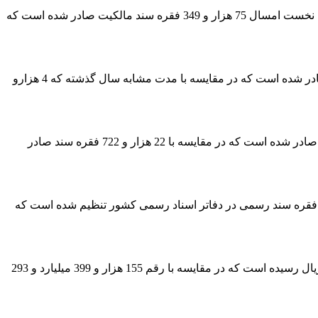
رئیس سازمان ثبت اسناد و املاک کشور ادامه داد: در حوزه اجرای قانون تعیین تکلیف اراضی و ساختمان‌های فاقد سند رسمی، طی دو ماهه نخست امسال 75 هزار و 349 فقره سند مالکیت صادر شده است که
بابایی با اشاره به عملکرد سازمان در حوزه اسناد صادره موقوفات گفت: در دو ماهه سال جاری 5 هزار و 122 فقره سند مالکیت موقوفه صادر شده است که در مقایسه با مدت مشابه سال گذشته که 4 هزارو
وی همچنین از رشد صدور اسناد مالکیت دولتی خبر داد و افزود: در دو ماهه نخست سال 1405 تعداد 28 هزار و 890 فقره سند مالکیت دولتی صادر شده است که در مقایسه با 22 هزار و 722 فقره سند صادر
یس سازمان ثبت اسناد و املاک کشور با اشاره به عملکرد دفاتر اسناد رسمی تصریح کرد: در دو ماهه امسال، دو میلیون و 531 هزار و 382 فقره سند رسمی در دفاتر اسناد رسمی کشور تنظیم شده است که
بابایی در ادامه گفت: میزان وصول معوقات بانکی در دو ماهه نخست سال جاری به 166 هزار و 507 میلیارد و 901 میلیون و 824 هزار و 822 ریال رسیده است که در مقایسه با رقم 155 هزار و 399 میلیارد و 293