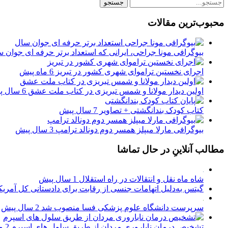
محبوب‌ترین مقالات
بیوگرافی مونا جراحی، ایرانی که استعداد برتر حرفه ای جوان س
اجرای نخستین تراموای شهری کشور در تبریز
6 ماه پیش
اولین دیدار مولانا و شمس تبریزی در کتاب ملت عشق
6 سال پیش
کتاب کودک بندانگشتی + تصاویر
7 سال پیش
بیوگرافی مارلا میپلز همسر دوم دونالد ترامپ
3 سال پیش
مطالب آنلاینِ در حال تماشا
شاه ماه نقل و انتقالات در راه استقلال
1 سال پیش
گیتس به‌دلیل اتهامات جنسی از رقابت برای دادستانی کل آمریک
سرپرست دانشگاه علوم پزشکی فسا منصوب شد
2 سال پیش
تشخیص درمان ناباروری مردان از طریق سلول های اسپرم
2 ماه پیش