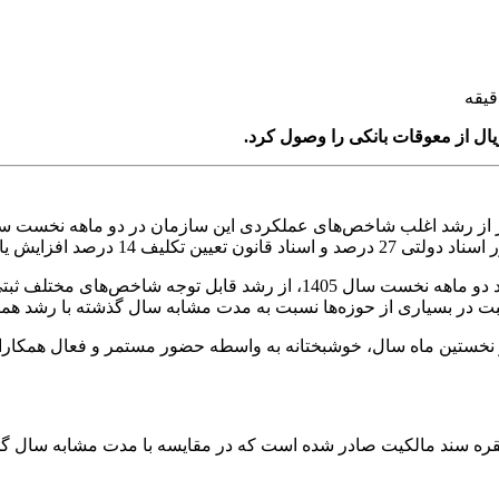
حسن بابایی رئیس سازمان ثبت اسناد و املاک کشور با تشریح عملکرد دو ماهه 
د: با توجه به شرایط ویژه کشور و ادامه جنگ 40 روزه در نخستین ماه سال، خوشبختانه به واسطه ح