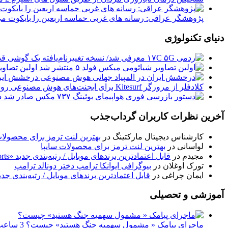
پژوهشگر عراقی: رسانه های غربی حماسه اربعین را بایکوت می
دنیای تکنولوژی
اولین تصاویر ش
درخشش ایرا
کلادفلر از مرورگر Kitesurf برای ایجنت‌های هوش مصنوعی رونمایی کرد
دس
آخرین نظرات کاربران گرداب‌جذب
کارشناس دیجیتال مارکتینگ
در
بهترین لنت ترمز برای محصولات
لواسانی
در
بهترین لنت ترمز برای محصولات سایپا
مجیدم
در
قابل اعتمادترین برندهای موبایل / رتبه‌بندی جدید «Consumer Reports» منتشر شد
تورک اوغلان
در
بیوگرافی ایوانکا ترامپ دختر دونالد ترامپ
ایمان چراغی
در
قابل اعتمادترین برندهای موبایل / رتبه‌بندی جدید «Consumer Reports» منت
آموزشی و تحصیلی
ماجرای پیامک « مشمول سهمیه جنگ هستید» چیست؟
3 ساعت پیش