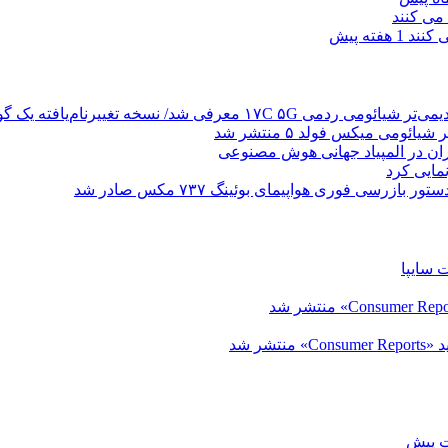
 کنند
1 هفته پیش
ردمی ۱۷C ۵G معرفی شد/ نسخه تغییرنام‌یافته یک گوشی قدیمی‌تر شیائومی
یائومی میکس فولد ۵ منتشر شد
ن در المپیاد جهانی هوش مصنوعی
تور بازرسی فوری هواپیمای بوئینگ ۷۳۷ مکس صادر شد
 سایپا
شر شد