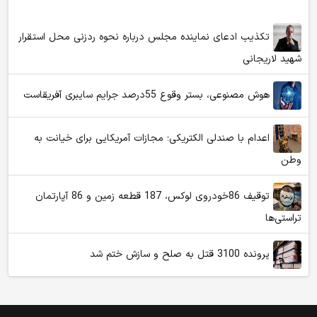
تکذیب ادعای نماینده مجلس درباره نحوه ردزنی محل استقرار
شهید لاریجانی
هوش مصنوعی، بستر وقوع 55درصد جرایم سایبری آفریقاست
اعدام با صندلی الکتریکی؛ مجازات آمریکایی برای خیانت به
وطن
توقیف 86خودروی لوکس، 187 قطعه زمین و 86 آپارتمان
تراستی‌ها
پرونده 3100 قتل به صلح و سازش ختم شد