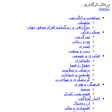
درحال بارگذاری...
موفقیت و انگیزشی
تحصیلی
بیوگرافی و زندگینامه افراد موفق جهان
سبک زندگی
سرگرمی
مد و زیبایی
آشپزی
دینی و مذهبی
فناوری و عمومی
تکنولوژی
حقوق و قضا
پزشکی و سلامت
طبیعت و حیوانات
گردشگری و مهاجرت
فرهنگی و هنری
سینما
قصه شب کودک
اخبار گوناگون
ارزدیجیتال
اقتصادی و مالی