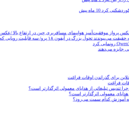
10 ماه پیش
پرواز موفقیت‌آمیز هواپیمای مسافربری چین در ارتفاع بالا /عکس
تحول بزرگ در آیفون ۱۸ پرو/ سه قابلیت رویایی که بالاخره به حقیقت می‌پیوندند
ی جایزه می‌دهند
این برای گذراندن اوقات فراغت
قات فراغت
را تندیس تبلیغاتی از هدایای معمولی اثرگذارتر است؟
 هدایای معمولی اثرگذارتر است؟
 آموزش کدام سمت می‌رود؟