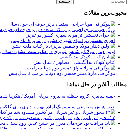
محبوب‌ترین مقالات
بیوگرافی مونا جراحی، ایرانی که استعداد برتر حرفه ای جوان س
اجرای نخستین تراموای شهری کشور در تبریز
6 ماه پیش
اولین دیدار مولانا و شمس تبریزی در کتاب ملت عشق
6 سال پیش
کتاب کودک بندانگشتی + تصاویر
7 سال پیش
بیوگرافی مارلا میپلز همسر دوم دونالد ترامپ
3 سال پیش
مطالب آنلاینِ در حال تماشا
حمله سایبری گروه حنظله به نیروی دریایی آمریکا / هکرها شاهک
چیپ هوش مصنوعی سامسونگ آماده بهره برداری روی گلکسی اس 
۲۲ محور شریانی و غیر شریانی در کشور مسدود شد| در کدام جاده ها برف می بارد؟
باید مراقب بود فرم‌های مدرن در جشن غدیر، روح سنتی محافل ر