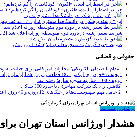
چرا در اضطرابِ آینده، «اکنونِ» کودکانمان را گم کرده‌ایم؟
5 ساعت پیش
این ۳ رشته پزشکی در دانشگاه‌ها مشتری ندارد!
17 ساعت پیش
شرایط تغییر رشته در دوره دوم متوسطه روزانه اعلام شد
21 ساعت پیش
ضوابط جدید گزینش دانشجومعلمان ابلاغ شد
1 روز پیش
حقوقی و قضائی
اعدام با صندلی الکتریکی؛ مجازات آمریکایی برای خیانت به و
توقیف 86خودروی لوکس، 187 قطعه زمین و 86 آپارتمان تراستی‌ها
پرونده 3100 قتل به صلح و سازش ختم شد
کلاهبرداری یک شرکت مهاجرتی با حدود 300 شاکی
2 عامل مهم صهیونیست‌ها در جنگ‌های 12 روزه و 40 روزه اعدام شدند
پزشکی و سلامت
هشدار اورژانس استان تهران برای