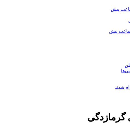
طن
 گرمازدگی