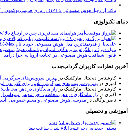
بالاتر از رقبا؛ هوش مصنوعی GPT-5 در بازی قدیمی پوکمون رکوردشکنی کرد
دنیای تکنولوژی
علی‌بابا از قدرتمندترین مدل هوش مصنوعی خود با نام Qwen3.8-Max رونمایی کرد
پاول دورف و تلگرام به برندگان المپیاد بین‌المللی هوش مصنوع
قانون شفافیت هوش مصنوعی در اتحادیه اروپا به اجرا درآمد
آخرین نظرات کاربران گرداب‌جذب
کارشناس دیجیتال مارکتینگ
در
بهترین سرویس‌های سرگرمی آنل
امیری
در
بهترین سرویس‌های سرگرمی آنلاین برای گذراندن او
کارشناس دیجیتال مارکتینگ
در
راز ماندگاری در ذهن مخاطب؛ چ
اکبری
در
راز ماندگاری در ذهن مخاطب؛ چرا تندیس تبلیغاتی از
ناصر پرگالی
در
مدرسه، هوش مصنوعی و معلم خصوصی؛ آینده
آموزشی و تحصیلی
دستور جدید وزارت علوم ابلاغ شد
1 ساعت پیش