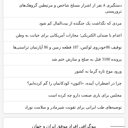
دستگیری ۸ نفر از اشرار مسلح شاخص و مرتبطین گروهک‌های
تروریستی
مردی که نگذاشت یک جنگنده از بیت‌المال کم شود
اعدام با صندلی الکتریکی؛ مجازات آمریکایی برای خیانت به وطن
توقیف 86خودروی لوکس، 187 قطعه زمین و 86 آپارتمان تراستی‌ها
پرونده 3100 قتل به صلح و سازش ختم شد
ورود موج تازه گرما به کشور
چرا در اضطرابِ آینده، «اکنونِ» کودکانمان را گم کرده‌ایم؟
مجلس برای یاری صنعت دارو چه کرده است
توصیه‌های طب ایرانی برای تقویت شیرمادر و سلامت نوزاد
بیوگرافی افراد موفق ایران و جهان