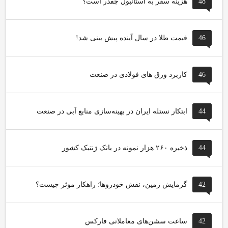
48
هزینه سفر به استانبول چقدر است؟
46
قیمت طلا در سال آینده پیش بینی شد!
46
کاربرد ورق های فولادی در صنعت
44
ابتکار نستله ایران در بهینه‌سازی منابع آبی در صنعت
44
ذخیره ۲۶۰ هزار نمونه در بانک ژنتیک کشور
42
گرمایش زمین، نقش خودروها؛ راهکار موثر چیست؟
42
ساعت سشن‌های معاملاتی فارکس