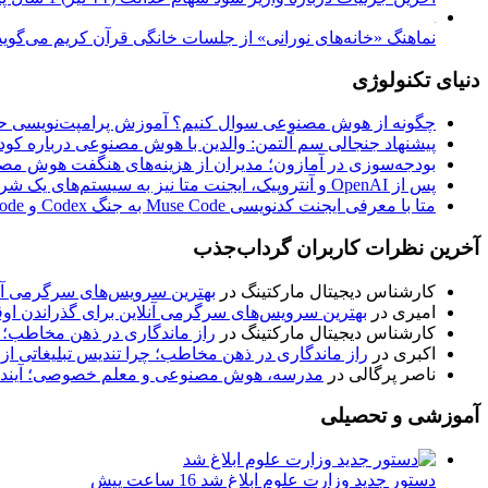
نماهنگ «خانه‌های نورانی» از جلسات خانگی قرآن کریم می‌گوی
دنیای تکنولوژی
چگونه از هوش مصنوعی سوال کنیم؟ آموزش پرامپت‌نویسی حر
پیشنهاد جنجالی سم آلتمن: والدین با هوش مصنوعی درباره کودک
بودجه‌سوزی در آمازون؛ مدیران از هزینه‌های هنگفت هوش مصن
پس از OpenAI و آنتروپیک، ایجنت متا نیز به سیستم‌های یک شرکت نفوذ کرد
متا با معرفی ایجنت کدنویسی Muse Code به جنگ Codex و Claude Code رفت
آخرین نظرات کاربران گرداب‌جذب
کارشناس دیجیتال مارکتینگ
در
بهترین سرویس‌های سرگرمی آنل
امیری
در
بهترین سرویس‌های سرگرمی آنلاین برای گذراندن او
کارشناس دیجیتال مارکتینگ
در
راز ماندگاری در ذهن مخاطب؛ چ
اکبری
در
راز ماندگاری در ذهن مخاطب؛ چرا تندیس تبلیغاتی از
ناصر پرگالی
در
مدرسه، هوش مصنوعی و معلم خصوصی؛ آینده
آموزشی و تحصیلی
دستور جدید وزارت علوم ابلاغ شد
16 ساعت پیش