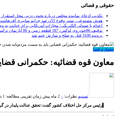
حقوقی و قضائی
تکذیب ادعای نماینده مجلس درباره نحوه ردزنی محل استقرار ش
هوش مصنوعی، بستر وقوع 55درصد جرایم سایبری آفریقاست
اعدام با صندلی الکتریکی؛ مجازات آمریکایی برای خیانت به و
توقیف 86خودروی لوکس، 187 قطعه زمین و 86 آپارتمان تراستی‌ها
پرونده 3100 قتل به صلح و سازش ختم شد
حقوق و قضا
معاون قوه قضائیه: حکمرانی قضای
تسنیم
نظرات:
۰
2 ماه پیش
زمان تقریبی مطالعه: 1 دقیقه
رئیس مرکز حل اختلاف کشور گفت: تحقق عدالت پایدار در گ