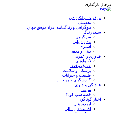
درحال بارگذاری...
موفقیت و انگیزشی
تحصیلی
بیوگرافی و زندگینامه افراد موفق جهان
سبک زندگی
سرگرمی
مد و زیبایی
آشپزی
دینی و مذهبی
فناوری و عمومی
تکنولوژی
حقوق و قضا
پزشکی و سلامت
طبیعت و حیوانات
گردشگری و مهاجرت
فرهنگی و هنری
سینما
قصه شب کودک
اخبار گوناگون
ارزدیجیتال
اقتصادی و مالی