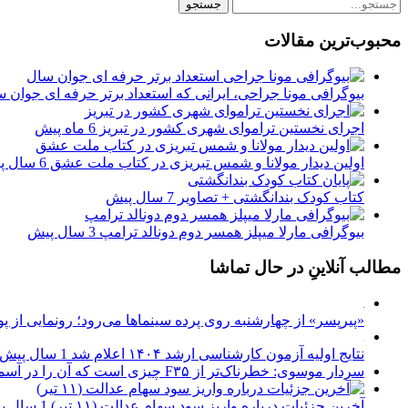
محبوب‌ترین مقالات
بیوگرافی مونا جراحی، ایرانی که استعداد برتر حرفه ای جوان س
اجرای نخستین تراموای شهری کشور در تبریز
6 ماه پیش
اولین دیدار مولانا و شمس تبریزی در کتاب ملت عشق
6 سال پیش
کتاب کودک بندانگشتی + تصاویر
7 سال پیش
بیوگرافی مارلا میپلز همسر دوم دونالد ترامپ
3 سال پیش
مطالب آنلاینِ در حال تماشا
«پیرپسر» از چهارشنبه روی پرده سینماها می‌رود؛ رونمایی از پ
نتایج اولیه آزمون کارشناسی ارشد ۱۴۰۴ اعلام شد
1 سال پیش
سردار موسوی: خطرناک‌تر از F۳۵ چیزی است که آن‌ را در آسمان شکار می‌کند
آخرین جزئیات درباره واریز سود سهام عدالت (۱۱ تیر)
1 سال پیش