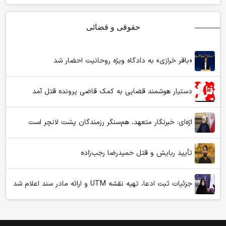
حقوقی و قضائی
«باقر خرازی» به دادگاه ویژه روحانیت احضار شد
دستیار هوشمند قضایی به کمک قاضی پرونده قتل آمد
اژه‌ای: خبرنگار متعهد، هم‌سنگر رزمندگان پشت لانچر است
تأیید ربایش و قتل حمیدرضا رجب‌زاده
جزئیات ثبت ادعا، تهیه نقشه UTM و ارائه مادر سند اعلام شد