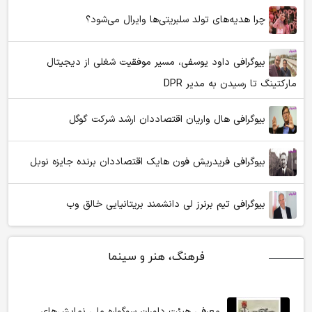
چرا هدیه‌های تولد سلبریتی‌ها وایرال می‌شود؟
بیوگرافی داود یوسفی، مسیر موفقیت شغلی از دیجیتال
مارکتینگ تا رسیدن به مدیر DPR
بیوگرافی هال واریان اقتصاددان ارشد شرکت گوگل
بیوگرافی فریدریش فون هایک اقتصاددان برنده جایزه نوبل
بیوگرافی تیم برنرز لی دانشمند بریتانیایی خالق وب
فرهنگ، هنر و سینما
معرفی هیئت داوران سوگواره ملی نمایش‌های