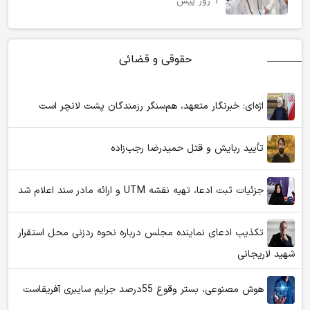
1 روز پیش
حقوقی و قضائی
اژه‌ای: خبرنگار متعهد، هم‌سنگر رزمندگان پشت لانچر است
تأیید ربایش و قتل حمیدرضا رجب‌زاده
جزئیات ثبت ادعا، تهیه نقشه UTM و ارائه مادر سند اعلام شد
تکذیب ادعای نماینده مجلس درباره نحوه ردزنی محل استقرار
شهید لاریجانی
هوش مصنوعی، بستر وقوع 55درصد جرایم سایبری آفریقاست