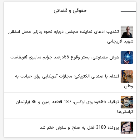
حقوقی و قضائی
تکذیب ادعای نماینده مجلس درباره نحوه ردزنی محل استقرار
شهید لاریجانی
هوش مصنوعی، بستر وقوع 55درصد جرایم سایبری آفریقاست
اعدام با صندلی الکتریکی؛ مجازات آمریکایی برای خیانت به
وطن
توقیف 86خودروی لوکس، 187 قطعه زمین و 86 آپارتمان
تراستی‌ها
پرونده 3100 قتل به صلح و سازش ختم شد