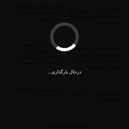
کوچ بازیگران از شبکه خانگی
به سیما؛ مسعود شصت‌چی به
مذاکره می‌رود؟
12 ساعت پیش
رسوایی جدید در هالیوود؛
اعتراف جنجالی کارگردان
سرشناس به دروغ‌گویی درباره
استفاده از هوش مصنوعی!
درحال بارگذاری...
16 ساعت پیش
ماجرای نصب سنگ مزار اکبر
عبدی چیست؟
16 ساعت پیش
وارد گردونه گرداب شوید …