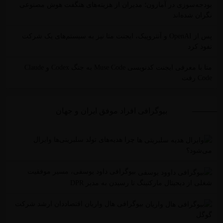
بودجه‌سوزی در آمازون؛ مدیران از هزینه‌های هنگفت هوش مصنوعی
نگران شده‌اند
پس از OpenAI و آنتروپیک، ایجنت متا نیز به سیستم‌های یک شرکت
نفوذ کرد
متا با معرفی ایجنت کدنویسی Muse Code به جنگ Codex و Claude
Code رفت
بیوگرافی افراد موفق ایران و جهان
چرا هدیه‌های تولد سلبریتی‌ها وایرال
می‌شود؟
بیوگرافی داود یوسفی، مسیر موفقیت
شغلی از دیجیتال مارکتینگ تا رسیدن به مدیر DPR
بیوگرافی هال واریان اقتصاددان ارشد شرکت
گوگل