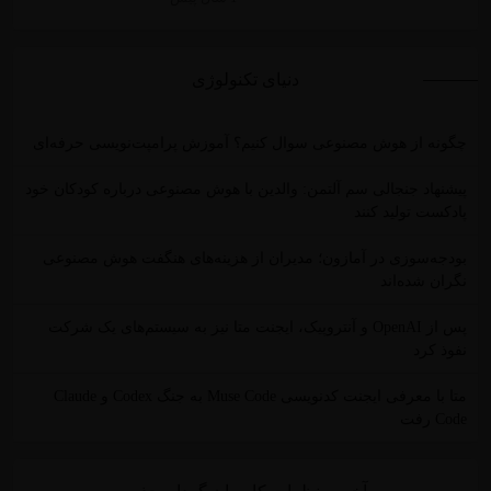
دنیای تکنولوژی
چگونه از هوش مصنوعی سوال کنیم؟ آموزش پرامپت‌نویسی حرفه‌ای
پیشنهاد جنجالی سم آلتمن: والدین با هوش مصنوعی درباره کودکان خود
پادکست تولید کنند
بودجه‌سوزی در آمازون؛ مدیران از هزینه‌های هنگفت هوش مصنوعی
نگران شده‌اند
پس از OpenAI و آنتروپیک، ایجنت متا نیز به سیستم‌های یک شرکت
نفوذ کرد
متا با معرفی ایجنت کدنویسی Muse Code به جنگ Codex و Claude
Code رفت