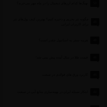
50
نهنگ‌ها کدام ارزهای دیجیتال را در ماه مهر می‌خرند؟
چگونه تتر بخریم و ذخیره کنیم؟ بهترین کیف پول‌های تتر
48
برای کاربران ایرانی
48
هزینه سفر به استانبول چقدر است؟
46
قیمت طلا در سال آینده پیش بینی شد!
46
کاربرد ورق های فولادی در صنعت
44
ابتکار نستله ایران در بهینه‌سازی منابع آبی در صنعت