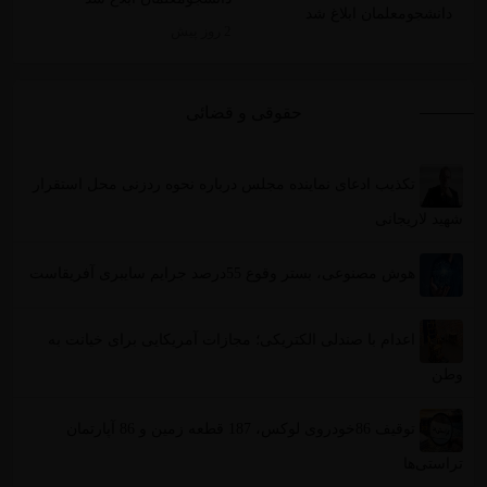
2 روز پیش
حقوقی و قضائی
تکذیب ادعای نماینده مجلس درباره نحوه ردزنی محل استقرار
شهید لاریجانی
هوش مصنوعی، بستر وقوع 55درصد جرایم سایبری آفریقاست
اعدام با صندلی الکتریکی؛ مجازات آمریکایی برای خیانت به
وطن
توقیف 86خودروی لوکس، 187 قطعه زمین و 86 آپارتمان
تراستی‌ها