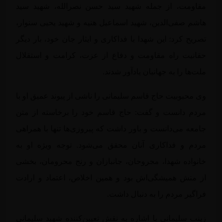
مقاومت، از جمله شهید سید حسن نصرالله، شهید سید
هاشم صفی‌الدین، شهید اسماعیل
هنیه
و شهید یحیی
سنوار
،
تصریح کرد: این شهدا با فداکاری و ایثار جان خود، بار دیگر
حقانیت راه مقاومت و دفاع از عزت، کرامت و استقلال
ملت‌ها را به جهانیان یادآور شدند.
وی محبوبیت حاج قاسم سلیمانی را ناشی از پیوند عمیق او با
مردم دانست و گفت: حاج قاسم خود را برخاسته از متن
جامعه می‌دانست و باور داشت که پیروزی‌ها تنها با همراهی
مردم و فداکاری آنان محقق می‌شود. توجه ویژه او به
خانواده شهدا، مجروحان، جانبازان و رنج محرومان، بخشی
از منش همیشگی‌اش بود و همین اخلاص، اعتماد و ارادت
فراگیر مردم را به دنبال داشت.
زینب سلیمانی با اشاره به نقش تعیین‌کننده شهید سلیمانی