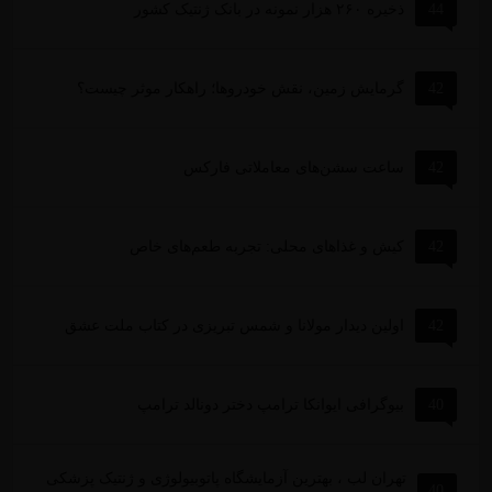
44
ذخیره ۲۶۰ هزار نمونه در بانک ژنتیک کشور
42
گرمایش زمین، نقش خودروها؛ راهکار موثر چیست؟
42
ساعت سشن‌های معاملاتی فارکس
42
کیش و غذاهای محلی: تجربه طعم‌های خاص
42
اولین دیدار مولانا و شمس تبریزی در کتاب ملت عشق
40
بیوگرافی ایوانکا ترامپ دختر دونالد ترامپ
تهران لب ، بهترین آزمایشگاه پاتوبیولوژی و ژنتیک پزشکی
40