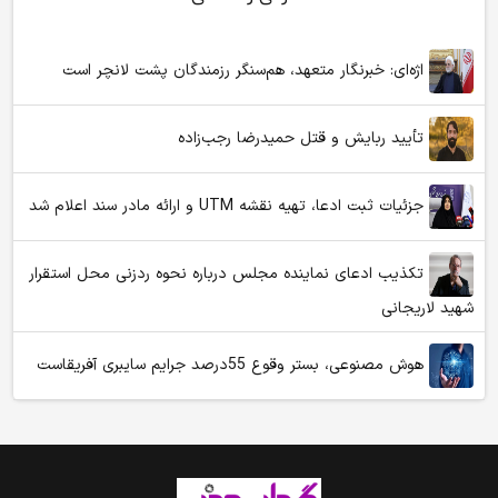
اژه‌ای: خبرنگار متعهد، هم‌سنگر رزمندگان پشت لانچر است
تأیید ربایش و قتل حمیدرضا رجب‌زاده
جزئیات ثبت ادعا، تهیه نقشه UTM و ارائه مادر سند اعلام شد
تکذیب ادعای نماینده مجلس درباره نحوه ردزنی محل استقرار
شهید لاریجانی
هوش مصنوعی، بستر وقوع 55درصد جرایم سایبری آفریقاست