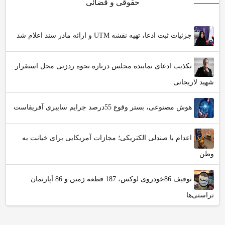
حقوقی و قضائی
جزئیات ثبت ادعا، تهیه نقشه UTM و ارائه مادر سند اعلام شد
تکذیب ادعای نماینده مجلس درباره نحوه ردزنی محل استقرار
شهید لاریجانی
هوش مصنوعی، بستر وقوع 55درصد جرایم سایبری آفریقاست
اعدام با صندلی الکتریکی؛ مجازات آمریکایی برای خیانت به
وطن
توقیف 86خودروی لوکس، 187 قطعه زمین و 86 آپارتمان
تراستی‌ها