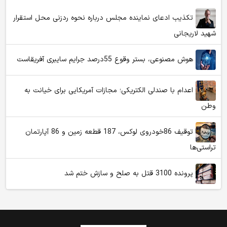
تکذیب ادعای نماینده مجلس درباره نحوه ردزنی محل استقرار
شهید لاریجانی
هوش مصنوعی، بستر وقوع 55درصد جرایم سایبری آفریقاست
اعدام با صندلی الکتریکی؛ مجازات آمریکایی برای خیانت به
وطن
توقیف 86خودروی لوکس، 187 قطعه زمین و 86 آپارتمان
تراستی‌ها
پرونده 3100 قتل به صلح و سازش ختم شد