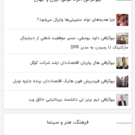
چرا هدیه‌های تولد سلبریتی‌ها وایرال می‌شود؟
بیوگرافی داود یوسفی، مسیر موفقیت شغلی از دیجیتال
مارکتینگ تا رسیدن به مدیر DPR
بیوگرافی هال واریان اقتصاددان ارشد شرکت گوگل
بیوگرافی فریدریش فون هایک اقتصاددان برنده جایزه نوبل
بیوگرافی تیم برنرز لی دانشمند بریتانیایی خالق وب
فرهنگ، هنر و سینما