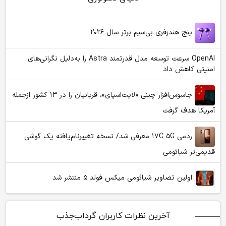
پنج هندزفری بی‌سیم برتر سال ۲۰۲۶
OpenAI سرعت توسعه مدل قدرتمند Astra را به‌دلیل نگرانی‌های
امنیتی کاهش داد
جاسوس‌افزار چینی «لایت‌اسپای»، قربانیان را در ۱۳ کشور ازجمله
آمریکا هدف گرفت
ردمی ۱۷C ۵G معرفی شد/ نسخه تغییرنام‌یافته یک گوشی
قدیمی‌تر شیائومی
اولین تصاویر شیائومی میکس فولد ۵ منتشر شد
آخرین نظرات کاربران گرداب‌جذب