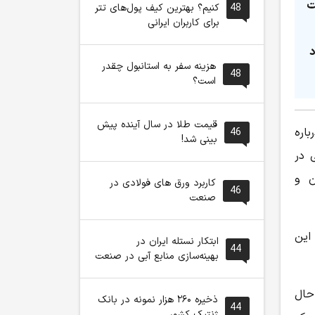
ت
48
کنیم؟ بهترین کیف پول‌های تتر
برای کاربران ایرانی
د
هزینه سفر به استانبول چقدر
48
است؟
قیمت طلا در سال آینده پیش
باره
46
بینی شد!
 در
ن و
کاربرد ورق های فولادی در
46
صنعت
این
ابتکار نستله ایران در
44
بهینه‌سازی منابع آبی در صنعت
حال
ذخیره ۲۶۰ هزار نمونه در بانک
44
ژنتیک کشور