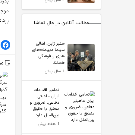
3 سال پیش
پدرش
موجب
پزشکا
مطالب آنلاینِ در حال تماشا
سفیر ژاپن: اهالی
سینما دیپلمات‌های
هنری و فرهنگی
هستند
مط
1 سال پیش
تمامی اقدامات
ایران ماهیتی
بهت
دفاعی، ضروری و
سرگ
منطبق با حقوق
گذر
بین‌الملل دارد
1 هفته پیش