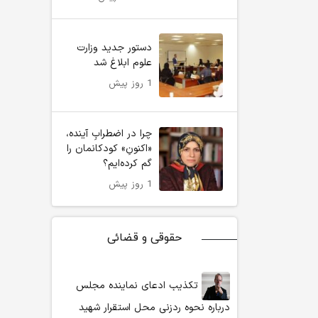
دستور جدید وزارت
علوم ابلاغ شد
1 روز پیش
چرا در اضطرابِ آینده،
«اکنونِ» کودکانمان را
گم کرده‌ایم؟
1 روز پیش
حقوقی و قضائی
تکذیب ادعای نماینده مجلس
درباره نحوه ردزنی محل استقرار شهید