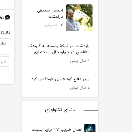
احسان صدیقی
درگذشت
نظ
8 ماه پیش
نظرتان
بازداشت سر شبکۀ وابسته به گروهک
منافقین در چهارمحال و بختیاری
1 سال پیش
وزیر دفاع کره جنوبی خودکشی کرد
2 سال پیش
دنیای تکنولوژی
اعمال ضریب ۲.۷ برای اینترنت