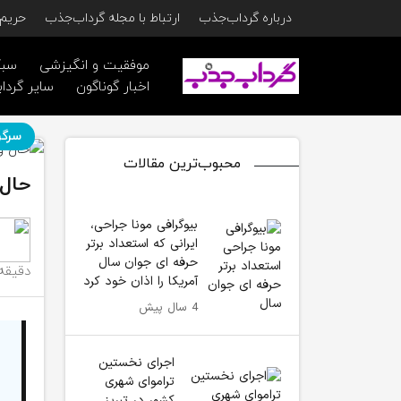
درباره گرداب‌جذب
ارتباط با مجله گرداب‌جذب
حریم 
موفقیت و انگیزشی
سبک
اخبار گوناگون
سایر گرداب
سرگر
محبوب‌ترین مقالات
حال 
بیوگرافی مونا جراحی،
ایرانی که استعداد برتر
حرفه ای جوان سال
دقیقه
آمریکا را اذان خود کرد
4 سال پیش
اجرای نخستین
تراموای شهری
کشور در تبریز