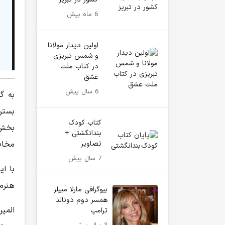
6 ماه پیش
اولین دیدار مولانا
و شمس تبریزی
در کتاب ملت
عشق
6 سال پیش
به گز
بستر
کتاب کودک
بخش 
بندانگشتی +
تصاویر
مخاط
7 سال پیش
با ا
هنرم
بیوگرافی مارلا میپلز
همسر دوم دونالد
المی
ترامپ