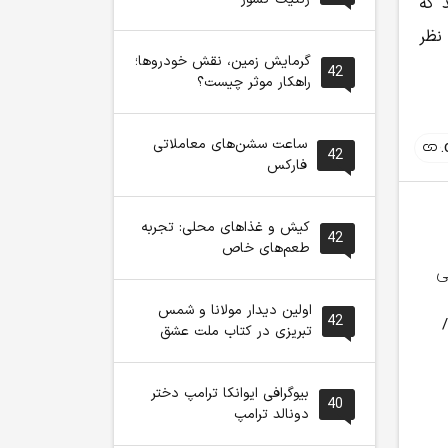
 که
نظر
گرمایش زمین، نقش خودروها؛
42
راهکار موثر چیست؟
ساعت سشن‌های معاملاتی
42
فارکس
کیش و غذاهای محلی: تجربه
42
طعم‌های خاص
اولین دیدار مولانا و شمس
42
تبریزی در کتاب ملت عشق
دریافت هزینه اعلام
مکالمه رایگان ایرانسل
حمایت گسترد
خاموشی‌ها به کجا
به مناسبت روز زنجان
تکیدو / کم
بیوگرافی ایوانکا ترامپ دختر
رسید؟ / فتا ورود کرد
بازگشایی صف
40
دونالد ترامپ
افتاد